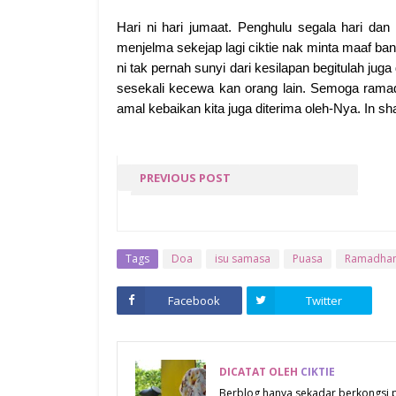
Hari ni hari jumaat. Penghulu segala hari da
menjelma sekejap lagi ciktie nak minta maaf ba
ni tak pernah sunyi dari kesilapan begitulah jug
sesekali kecewa kan orang lain. Semoga ramadh
amal kebaikan kita juga diterima oleh-Nya. In sha
PREVIOUS POST
DOA BERBUKA PUASA
Tags
Doa
isu samasa
Puasa
Ramadha
Facebook
Twitter
DICATAT OLEH
CIKTIE
Berblog hanya sekadar berkongsi