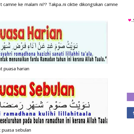
at camne ke malam ni?? Takpa..ni ciktie dikongsikan camne
.
at puasa harian
t puasa sebulan