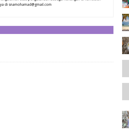
 saya di snamohamad@gmail.com
CATAT ULASAN