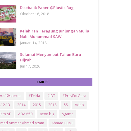
Disebalik Paper @Plastik Bag
Oktober 16, 2018
Kelahiran Teragung Junjungan Mulia
Nabi Muhammad SAW
Januari 14, 2018
Selamat Menyambut Tahun Baru
Hijrah
Jun 17, 2026
LABELS
raft®special
#Felda
#JDT
#PrayForGaza
.12.13
2014
2015
2018
5S
Adab
dam AF
ADAM50
aeon big
Agama
hmad Ammar Ahmad Azam
Ahmad Busu