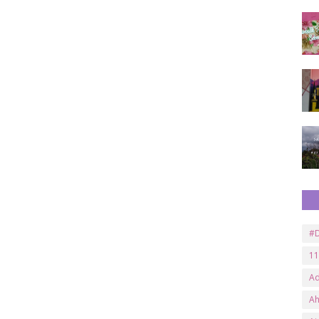
#D
11
A
A