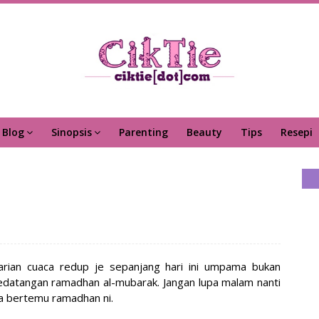
Blog
Sinopsis
Parenting
Beauty
Tips
Resepi
harian cuaca redup je sepanjang hari ini umpama bukan
datangan ramadhan al-mubarak. Jangan lupa malam nanti
ta bertemu ramadhan ni.