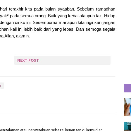
n hari terakhir kita pada bulan syaaban. Sebelum ramadhan
nyak² pada semua orang. Baik yang kenal ataupun tak. Hidup
a dengan diriku ini. Sesempurna manapun kita inginkan jangan
an kali ini lebih baik dari yang lepas. Dan semoga segala
a Allah, alamin.
NEXT POST
LAZADA RAMADHAN RAYA
BLOGGER CONTEST :
ONDE-ONDE HIJAU
n
 pengalaman atau pengetahuan sebagai kenangan di kemudian