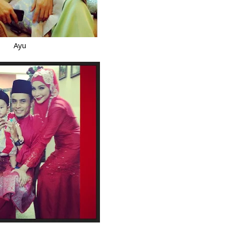
Ha
He
Hi
Ayu
Ho
Ic
in
is
Ja
Ja
Jo
Ju
Ju
ka
Ka
Ka