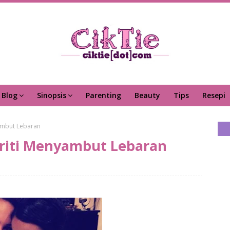
Blog
Sinopsis
Parenting
Beauty
Tips
Resepi
yambut Lebaran
briti Menyambut Lebaran