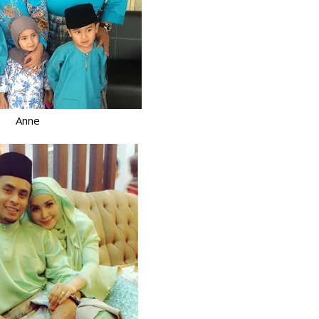
C
Da
d
De
Di
Anne
D
Du
Fa
Fe
Fi
Ga
Ge
Go
Ha