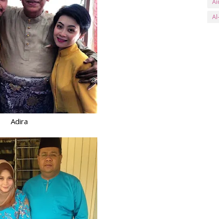
Ai
Al
an
Ar
ay
B
Ba
Ba
Adira
Be
Be
Bl
bs
Bu
Bu
C