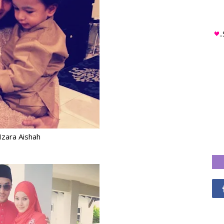
.
Izara Aishah