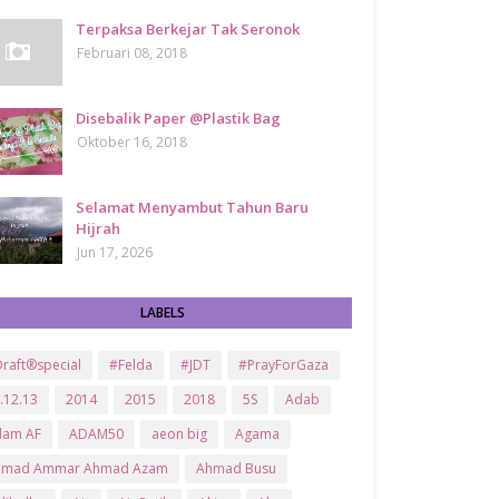
Terpaksa Berkejar Tak Seronok
Februari 08, 2018
Disebalik Paper @Plastik Bag
Oktober 16, 2018
Selamat Menyambut Tahun Baru
Hijrah
Jun 17, 2026
LABELS
raft®special
#Felda
#JDT
#PrayForGaza
.12.13
2014
2015
2018
5S
Adab
dam AF
ADAM50
aeon big
Agama
hmad Ammar Ahmad Azam
Ahmad Busu