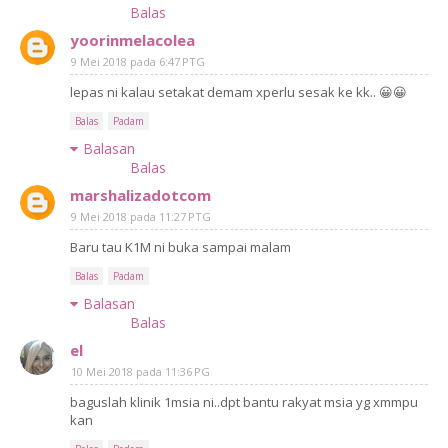
Balas
yoorinmelacolea
9 Mei 2018 pada 6:47 PTG
lepas ni kalau setakat demam xperlu sesak ke kk.. 😀😀
Balas
Padam
Balasan
Balas
marshalizadotcom
9 Mei 2018 pada 11:27 PTG
Baru tau K1M ni buka sampai malam
Balas
Padam
Balasan
Balas
el
10 Mei 2018 pada 11:36 PG
baguslah klinik 1msia ni..dpt bantu rakyat msia yg xmmpu
kan