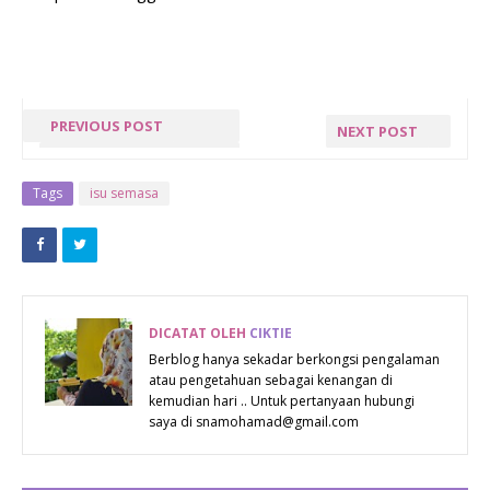
PREVIOUS POST
NEXT POST
INTERFACE
CAPEK
MAYBANK
Tags
isu semasa
BERUBAH LAGI
DICATAT OLEH
CIKTIE
Berblog hanya sekadar berkongsi pengalaman
atau pengetahuan sebagai kenangan di
kemudian hari .. Untuk pertanyaan hubungi
saya di snamohamad@gmail.com