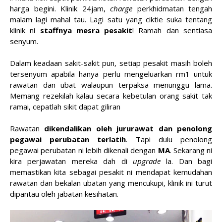
harga begini. Klinik 24jam,
charge
perkhidmatan tengah
malam lagi mahal tau. Lagi satu yang ciktie suka tentang
klinik ni
staffnya mesra pesakit
! Ramah dan sentiasa
senyum.
Dalam keadaan sakit-sakit pun, setiap pesakit masih boleh
tersenyum apabila hanya perlu mengeluarkan rm1 untuk
rawatan dan ubat walaupun terpaksa menunggu lama.
Memang rezekilah kalau secara kebetulan orang sakit tak
ramai, cepatlah sikit dapat giliran
Rawatan
dikendalikan oleh jururawat dan penolong
pegawai perubatan terlatih
. Tapi dulu penolong
pegawai perubatan ni lebih dikenali dengan
MA
. Sekarang ni
kira perjawatan mereka dah di
upgrade
la. Dan bagi
memastikan kita sebagai pesakit ni mendapat kemudahan
rawatan dan bekalan ubatan yang mencukupi, klinik ini turut
dipantau oleh jabatan kesihatan.