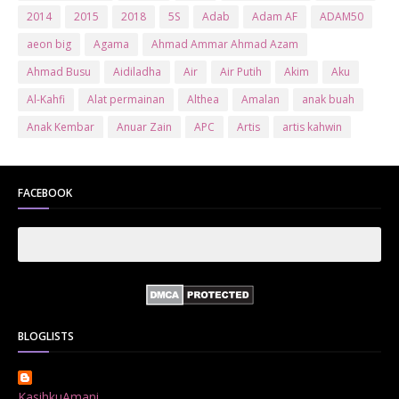
2014
2015
2018
5S
Adab
Adam AF
ADAM50
aeon big
Agama
Ahmad Ammar Ahmad Azam
Ahmad Busu
Aidiladha
Air
Air Putih
Akim
Aku
Al-Kahfi
Alat permainan
Althea
Amalan
anak buah
Anak Kembar
Anuar Zain
APC
Artis
artis kahwin
Artis kita
Astro
Aurat
ayam brand
Ayam Goreng
ayat al-quran
Baby
Bajet
Banglo Milik Bomoh
Banjir
FACEBOOK
Bantuan Prihatin Nasional
bantuan sara hidup
Bas
Bas Sekolah
Batman
Baung
Beauty
Bedak Arab
Bedak Arab Kokuryu
Bedak Tanaka
Belanja
Beli rumah
Benci Vs Cinta
Biodata
Blog
Bola
Bonus
Br1m
BR1M 2.0
bsh
Buat Duit
Budak Hilang
Bukit Jalil
BLOGLISTS
Buku
Bulan Islam
Bumi
Bunga
Bunga Raya
Bunga Tisu
Cameron
Cenderamata
Che Ta
Cikt
KasihkuAmani