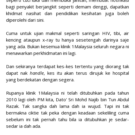
seperti cuci luka dan membuka jahitan, membuat notifikasi
bagi penyakit berjangkit seperti demam denggi, dapatkan
khidmat nasihat dan pendidikan kesihatan juga boleh
diperolehi dari sini.
Cuma untuk ujian makmal seperti saringan HIV, tibi, air
kencing ataupun x-ray tu hanya sesetengah darinya saje
yang ada. Bukan kesemua klinik 1Malaysia seluruh negara ni
menawarkan perkhidmatan ini lagi.
Dan sekiranya terdapat kes-kes tertentu yang diorang tak
dapat nak
handle
, kes itu akan terus dirujuk ke hospital
yang berdekatan dengan segera.
Rupanya klinik 1Malaysia ni telah ditubuhkan pada tahun
2010 lagi oleh PM kita, Dato' Sri Mohd Najib bin Tun Abdul
Razak. Tak sangka dah lama dah ia wujud. Tapi ini tak
bermakna ciktie tak peka dengan keadaan sekeliling cuma
sebelum ini tak pernah tahu bila ia ditubuhkan je sedar-
sedar ia dah ada.