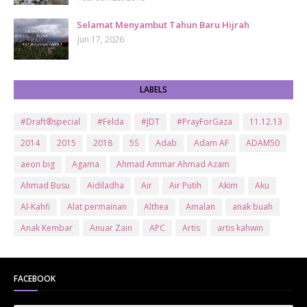
Selamat Menyambut Tahun Baru Hijrah
Jun 17, 2026
LABELS
#Draft®special
#Felda
#JDT
#PrayForGaza
11.12.13
2014
2015
2018
5S
Adab
Adam AF
ADAM50
aeon big
Agama
Ahmad Ammar Ahmad Azam
Ahmad Busu
Aidiladha
Air
Air Putih
Akim
Aku
Al-Kahfi
Alat permainan
Althea
Amalan
anak buah
Anak Kembar
Anuar Zain
APC
Artis
artis kahwin
Artis kita
Astro
Aurat
ayam brand
Ayam Goreng
ayat al-quran
Baby
Bajet
Banglo Milik Bomoh
Banjir
FACEBOOK
Bantuan Prihatin Nasional
bantuan sara hidup
Bas