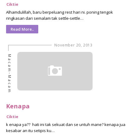
Ciktie
Alhamdulillah, baru berpeluang rest hari ni. poning tengok
ringkasan dari semalam tak settle-settle…
Read More..
November 20, 2013
Macam-Macam
Kenapa
Ciktie
k enapa ya?? hati ini tak sekuat dan se untuh mane? kenapa jua
kesabar an itu setipis ku…