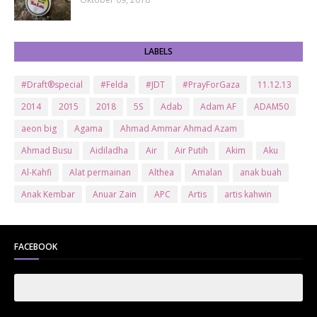
LABELS
#Draft®special
#Felda
#JDT
#PrayForGaza
11.12.13
2014
2015
2018
5S
Adab
Adam AF
ADAM50
aeon big
Agama
Ahmad Ammar Ahmad Azam
Ahmad Busu
Aidiladha
Air
Air Putih
Akim
Aku
Al-Kahfi
Alat permainan
Althea
Amalan
anak buah
Anak Kembar
Anuar Zain
APC
Artis
artis kahwin
Artis kita
Astro
Aurat
ayam brand
Ayam Goreng
ayat al-quran
Baby
Bajet
Banglo Milik Bomoh
Banjir
FACEBOOK
Bantuan Prihatin Nasional
bantuan sara hidup
Bas
Bas Sekolah
Batman
Baung
Beauty
Bedak Arab
Bedak Arab Kokuryu
Bedak Tanaka
Belanja
Beli rumah