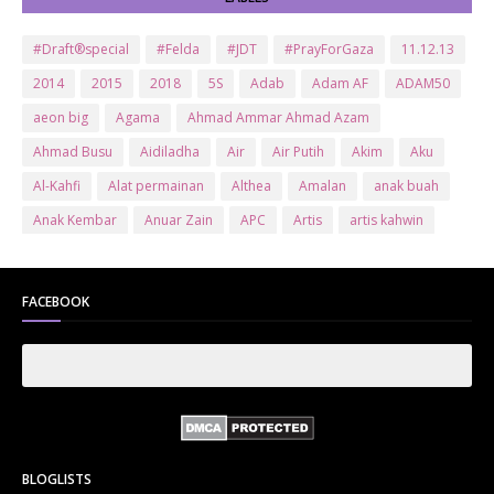
#Draft®special
#Felda
#JDT
#PrayForGaza
11.12.13
2014
2015
2018
5S
Adab
Adam AF
ADAM50
aeon big
Agama
Ahmad Ammar Ahmad Azam
Ahmad Busu
Aidiladha
Air
Air Putih
Akim
Aku
Al-Kahfi
Alat permainan
Althea
Amalan
anak buah
Anak Kembar
Anuar Zain
APC
Artis
artis kahwin
Artis kita
Astro
Aurat
ayam brand
Ayam Goreng
ayat al-quran
Baby
Bajet
Banglo Milik Bomoh
Banjir
FACEBOOK
Bantuan Prihatin Nasional
bantuan sara hidup
Bas
Bas Sekolah
Batman
Baung
Beauty
Bedak Arab
Bedak Arab Kokuryu
Bedak Tanaka
Belanja
Beli rumah
Benci Vs Cinta
Biodata
Blog
Bola
Bonus
Br1m
BR1M 2.0
bsh
Buat Duit
Budak Hilang
Bukit Jalil
BLOGLISTS
Buku
Bulan Islam
Bumi
Bunga
Bunga Raya