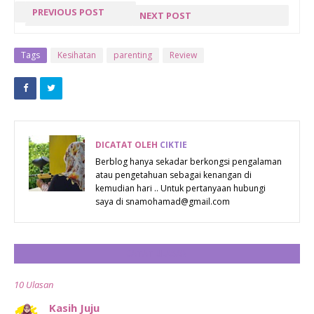
PREVIOUS POST
NEXT POST
« PREV POST
USHASAMA BMW
MALAYSIA,
Tags
Kesihatan
parenting
Review
CHILDLINE
FOUNDATION
CHICCO
MALAYSIA
DICATAT OLEH
CIKTIE
SEMPENA
Berblog hanya sekadar berkongsi pengalaman
atau pengetahuan sebagai kenangan di
KEMPEN HARI
kemudian hari .. Untuk pertanyaan hubungi
BAPA UNTUK
saya di snamohamad@gmail.com
MENGGALAKKAN
PENGGUNAAN
CATAT ULASAN
KERUSI KERETA
10 Ulasan
KANAK-KANAK
‘DARI HARI
Kasih Juju