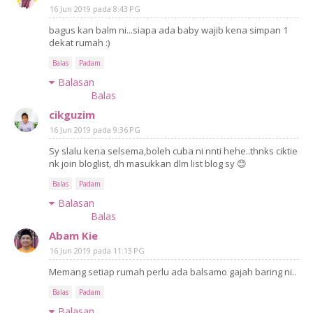
16 Jun 2019 pada 8:43 PG
PERTAMA’.
bagus kan balm ni...siapa ada baby wajib kena simpan 1
dekat rumah :)
Balas
Padam
Balasan
Balas
cikguzim
16 Jun 2019 pada 9:36 PG
Sy slalu kena selsema,boleh cuba ni nnti hehe..thnks ciktie
nk join bloglist, dh masukkan dlm list blog sy 😊
Balas
Padam
Balasan
Balas
Abam Kie
16 Jun 2019 pada 11:13 PG
Memang setiap rumah perlu ada balsamo gajah baring ni..
Balas
Padam
Balasan