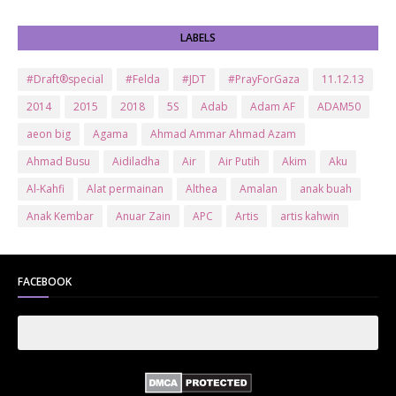
LABELS
#Draft®special
#Felda
#JDT
#PrayForGaza
11.12.13
2014
2015
2018
5S
Adab
Adam AF
ADAM50
aeon big
Agama
Ahmad Ammar Ahmad Azam
Ahmad Busu
Aidiladha
Air
Air Putih
Akim
Aku
Al-Kahfi
Alat permainan
Althea
Amalan
anak buah
Anak Kembar
Anuar Zain
APC
Artis
artis kahwin
Artis kita
Astro
Aurat
ayam brand
Ayam Goreng
ayat al-quran
Baby
Bajet
Banglo Milik Bomoh
Banjir
FACEBOOK
Bantuan Prihatin Nasional
bantuan sara hidup
Bas
Bas Sekolah
Batman
Baung
Beauty
Bedak Arab
Bedak Arab Kokuryu
Bedak Tanaka
Belanja
Beli rumah
Benci Vs Cinta
Biodata
Blog
Bola
Bonus
Br1m