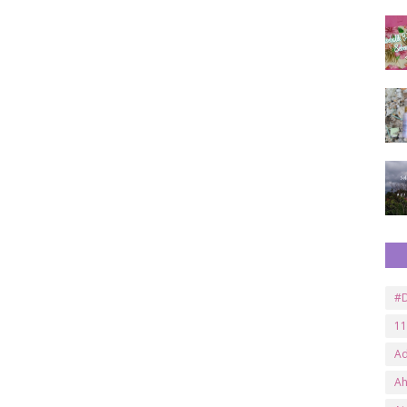
#D
11
A
A