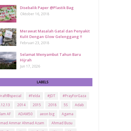
Disebalik Paper @Plastik Bag
Oktober 16, 2018
Merawat Masalah Gatal dan Penyakit
Kulit Dengan Glow Gelenggang !!
Februari 23, 2018
Selamat Menyambut Tahun Baru
Hijrah
Jun 17, 2026
LABELS
raft®special
#Felda
#JDT
#PrayForGaza
.12.13
2014
2015
2018
5S
Adab
dam AF
ADAM50
aeon big
Agama
hmad Ammar Ahmad Azam
Ahmad Busu