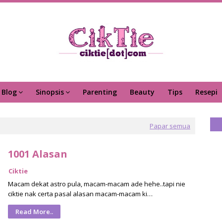
Blog
Sinopsis
Parenting
Beauty
Tips
Resepi
Papar semua
1001 Alasan
Ciktie
Macam dekat astro pula, macam-macam ade hehe..tapi nie
ciktie nak certa pasal alasan macam-macam ki…
Read More..