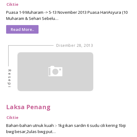
Ciktie
Puasa 1-9 Muharam -> 5-13 November 2013 Puasa HariAsyura (10
Muharam & Sehari Sebelu…
Read More..
Disember 28, 2013
Resepi
Laksa Penang
Ciktie
Bahan-bahan utnuk kuah :- 1kg ikan sardin 6 sudu cili kering 1biji
bwg besar,2ulas bwg put…