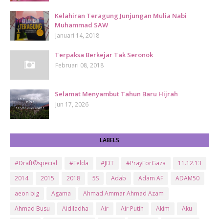
Kelahiran Teragung Junjungan Mulia Nabi
Muhammad SAW
Januari 14, 2018
Terpaksa Berkejar Tak Seronok
Februari 08, 2018
Selamat Menyambut Tahun Baru Hijrah
Jun 17, 2026
LABELS
#Draft®special
#Felda
#JDT
#PrayForGaza
11.12.13
2014
2015
2018
5S
Adab
Adam AF
ADAM50
aeon big
Agama
Ahmad Ammar Ahmad Azam
Ahmad Busu
Aidiladha
Air
Air Putih
Akim
Aku