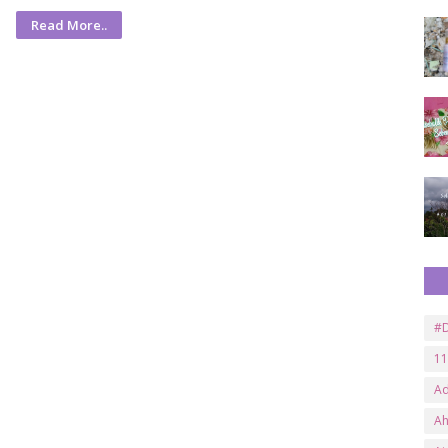
Read More..
#D
11
A
A