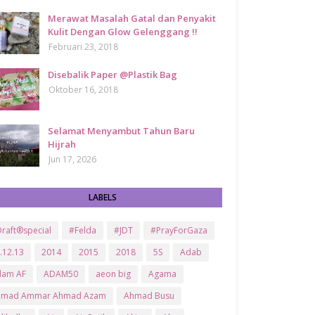
Merawat Masalah Gatal dan Penyakit
Kulit Dengan Glow Gelenggang !!
Februari 23, 2018
Disebalik Paper @Plastik Bag
Oktober 16, 2018
Selamat Menyambut Tahun Baru
Hijrah
Jun 17, 2026
LABELS
raft®special
#Felda
#JDT
#PrayForGaza
.12.13
2014
2015
2018
5S
Adab
dam AF
ADAM50
aeon big
Agama
hmad Ammar Ahmad Azam
Ahmad Busu