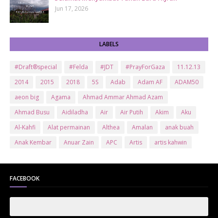
Jun 17, 2026
LABELS
#Draft®special
#Felda
#JDT
#PrayForGaza
11.12.13
2014
2015
2018
5S
Adab
Adam AF
ADAM50
aeon big
Agama
Ahmad Ammar Ahmad Azam
Ahmad Busu
Aidiladha
Air
Air Putih
Akim
Aku
Al-Kahfi
Alat permainan
Althea
Amalan
anak buah
Anak Kembar
Anuar Zain
APC
Artis
artis kahwin
Artis kita
Astro
Aurat
ayam brand
Ayam Goreng
ayat al-quran
Baby
Bajet
Banglo Milik Bomoh
Banjir
FACEBOOK
Bantuan Prihatin Nasional
bantuan sara hidup
Bas
Bas Sekolah
Batman
Baung
Beauty
Bedak Arab
Bedak Arab Kokuryu
Bedak Tanaka
Belanja
Beli rumah