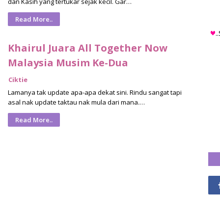
dan Kasih yang tertukar sejak kecil. Gar…
Read More..
.
Khairul Juara All Together Now
Malaysia Musim Ke-Dua
Ciktie
Lamanya tak update apa-apa dekat sini. Rindu sangat tapi
asal nak update taktau nak mula dari mana.…
Read More..