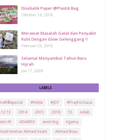
Disebalik Paper @Plastik Bag
Oktober 16, 2018
Merawat Masalah Gatal dan Penyakit
Kulit Dengan Glow Gelenggang !!
Februari 23, 2018
Selamat Menyambut Tahun Baru
Hijrah
Jun 17, 2026
LABELS
raft®special
#Felda
#JDT
#PrayForGaza
.12.13
2014
2015
2018
5S
Adab
dam AF
ADAM50
aeon big
Agama
hmad Ammar Ahmad Azam
Ahmad Busu