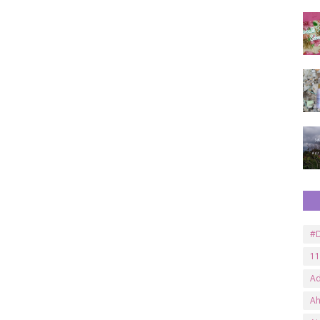
#D
11
A
A