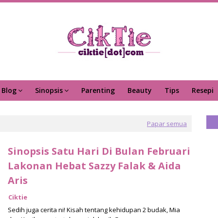
Blog
Sinopsis
Parenting
Beauty
Tips
Resepi
Papar semua
Sinopsis Satu Hari Di Bulan Februari
Lakonan Hebat Sazzy Falak & Aida
Aris
Ciktie
Sedih juga cerita ni! Kisah tentang kehidupan 2 budak, Mia