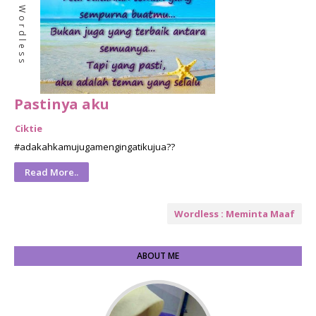
Wordless
Pastinya aku
Ciktie
#adakahkamujugamengingatikujua??
Read More..
Wordless : Meminta Maaf
ABOUT ME