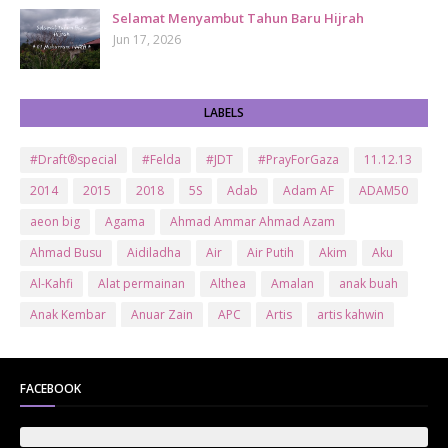
Selamat Menyambut Tahun Baru Hijrah
Jun 17, 2026
LABELS
#Draft®special
#Felda
#JDT
#PrayForGaza
11.12.13
2014
2015
2018
5S
Adab
Adam AF
ADAM50
aeon big
Agama
Ahmad Ammar Ahmad Azam
Ahmad Busu
Aidiladha
Air
Air Putih
Akim
Aku
Al-Kahfi
Alat permainan
Althea
Amalan
anak buah
Anak Kembar
Anuar Zain
APC
Artis
artis kahwin
Artis kita
Astro
Aurat
ayam brand
Ayam Goreng
ayat al-quran
Baby
Bajet
Banglo Milik Bomoh
Banjir
FACEBOOK
Bantuan Prihatin Nasional
bantuan sara hidup
Bas
Bas Sekolah
Batman
Baung
Beauty
Bedak Arab