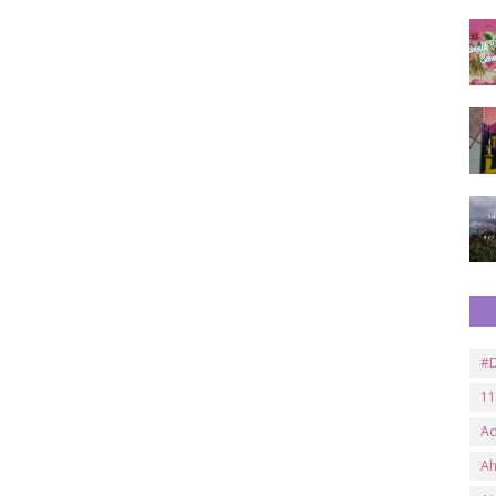
#D
11
A
A