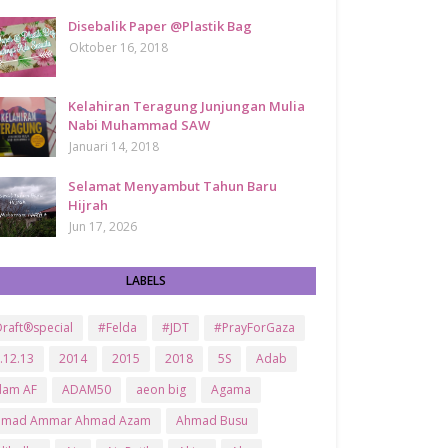
Disebalik Paper @Plastik Bag
Oktober 16, 2018
Kelahiran Teragung Junjungan Mulia
Nabi Muhammad SAW
Januari 14, 2018
Selamat Menyambut Tahun Baru
Hijrah
Jun 17, 2026
LABELS
raft®special
#Felda
#JDT
#PrayForGaza
.12.13
2014
2015
2018
5S
Adab
dam AF
ADAM50
aeon big
Agama
hmad Ammar Ahmad Azam
Ahmad Busu