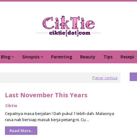
Blog
Sinopsis
Parenting
Beauty
Tips
Resepi
Papar semua
Last November This Years
Ciktie
Cepatnya masa berjalan ! Dah pukul 1 lebih dah. Malasnya
rasa nak bersiap masuk kerja petang ni. Cu…
Read More..