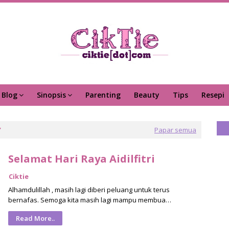
Blog
Sinopsis
Parenting
Beauty
Tips
Resepi
Papar semua
Selamat Hari Raya Aidilfitri
Ciktie
Alhamdulillah , masih lagi diberi peluang untuk terus
bernafas. Semoga kita masih lagi mampu membua…
Read More..