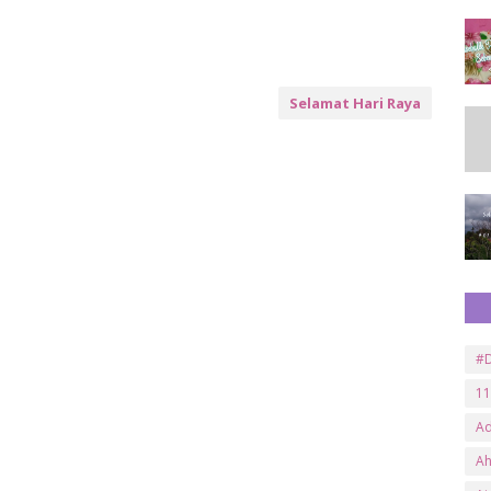
Selamat Hari Raya
#D
11
A
A