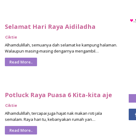
.
Selamat Hari Raya Aidiladha
Ciktie
Alhamdulillah, semuanya dah selamat ke kampung halaman.
Walaupun masing-masing dengarnya mengambil…
Read More..
Potluck Raya Puasa 6 Kita-kita aje
Ciktie
Alhamdulillah, tercapai juga hajat nak makan roti jala
semalam. Raya hari tu, kebanyakan rumah yan…
Read More..