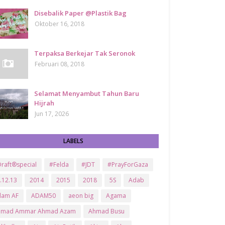
Disebalik Paper @Plastik Bag
Oktober 16, 2018
Terpaksa Berkejar Tak Seronok
Februari 08, 2018
Selamat Menyambut Tahun Baru
Hijrah
Jun 17, 2026
LABELS
raft®special
#Felda
#JDT
#PrayForGaza
.12.13
2014
2015
2018
5S
Adab
dam AF
ADAM50
aeon big
Agama
hmad Ammar Ahmad Azam
Ahmad Busu