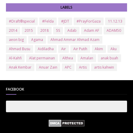
LABELS
#Draft®special
#Felda
#JDT
#PrayForGaza
11.12.13
2014
2015
2018
5S
Adab
Adam AF
ADAM50
aeon big
Agama
Ahmad Ammar Ahmad Azam
Ahmad Busu
Aidiladha
Air
Air Putih
Akim
Aku
Al-Kahfi
Alat permainan
Althea
Amalan
anak buah
Anak Kembar
Anuar Zain
APC
Artis
artis kahwin
Artis kita
Astro
Aurat
ayam brand
Ayam Goreng
ayat al-quran
Baby
Bajet
Banglo Milik Bomoh
Banjir
FACEBOOK
Bantuan Prihatin Nasional
bantuan sara hidup
Bas
Bas Sekolah
Batman
Baung
Beauty
Bedak Arab
Bedak Arab Kokuryu
Bedak Tanaka
Belanja
Beli rumah
Benci Vs Cinta
Biodata
Blog
Bola
Bonus
Br1m
BR1M 2.0
bsh
Buat Duit
Budak Hilang
Bukit Jalil