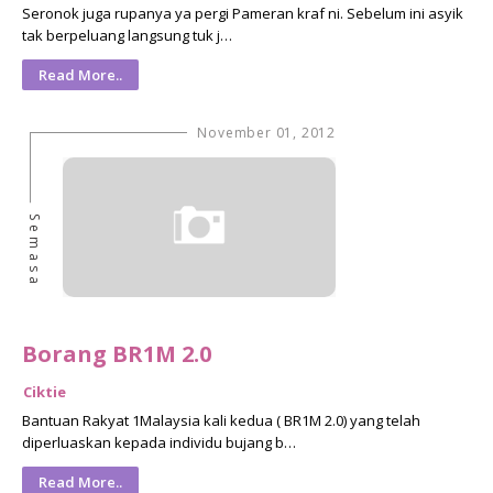
Seronok juga rupanya ya pergi Pameran kraf ni. Sebelum ini asyik
tak berpeluang langsung tuk j…
Read More..
November 01, 2012
Semasa
Borang BR1M 2.0
Ciktie
Bantuan Rakyat 1Malaysia kali kedua ( BR1M 2.0) yang telah
diperluaskan kepada individu bujang b…
Read More..