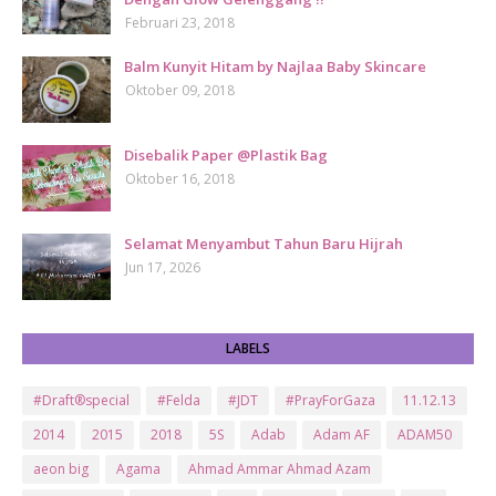
Februari 23, 2018
Balm Kunyit Hitam by Najlaa Baby Skincare
Oktober 09, 2018
Disebalik Paper @Plastik Bag
Oktober 16, 2018
Selamat Menyambut Tahun Baru Hijrah
Jun 17, 2026
LABELS
#Draft®special
#Felda
#JDT
#PrayForGaza
11.12.13
2014
2015
2018
5S
Adab
Adam AF
ADAM50
aeon big
Agama
Ahmad Ammar Ahmad Azam