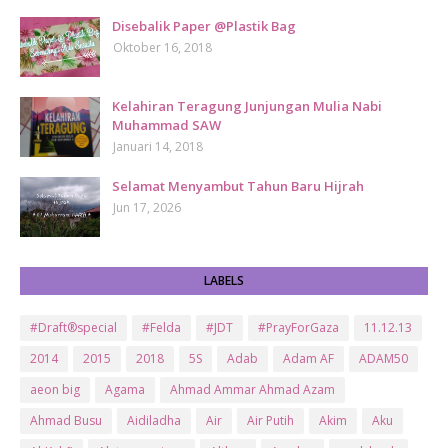
Disebalik Paper @Plastik Bag
Oktober 16, 2018
Kelahiran Teragung Junjungan Mulia Nabi
Muhammad SAW
Januari 14, 2018
Selamat Menyambut Tahun Baru Hijrah
Jun 17, 2026
LABELS
#Draft®special
#Felda
#JDT
#PrayForGaza
11.12.13
2014
2015
2018
5S
Adab
Adam AF
ADAM50
aeon big
Agama
Ahmad Ammar Ahmad Azam
Ahmad Busu
Aidiladha
Air
Air Putih
Akim
Aku