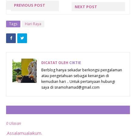
PREVIOUS POST
NEXT POST
« PREV POST
NEXT POST »
Tags
Hari Raya
DICATAT OLEH
CIKTIE
Berblog hanya sekadar berkongsi pengalaman
atau pengetahuan sebagai kenangan di
kemudian hari .. Untuk pertanyaan hubungi
saya di snamohamad@gmail.com
CATAT ULASAN
0 Ulasan
.Assalamualaikum.