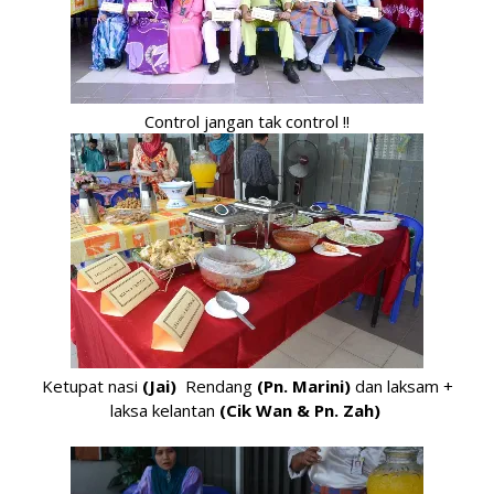
Control jangan tak control !!
Ketupat nasi
(Jai)
Rendang
(Pn. Marini)
dan laksam +
laksa kelantan
(Cik Wan & Pn. Zah)