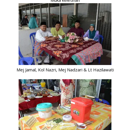
Muka keletihan
Mej Jamal, Kol Nazri, Mej Nadzari & Lt Hazilawati