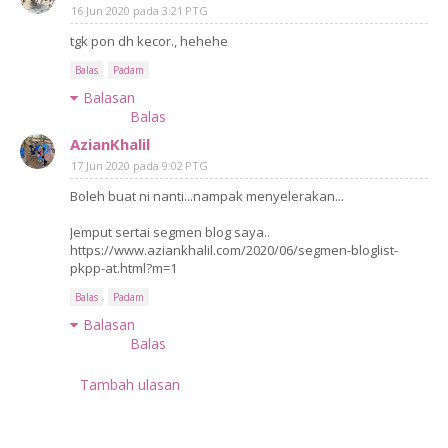
16 Jun 2020 pada 3:21 PTG
tgk pon dh kecor., hehehe
Balas
Padam
Balasan
Balas
AzianKhalil
17 Jun 2020 pada 9:02 PTG
Boleh buat ni nanti...nampak menyelerakan...
Jemput sertai segmen blog saya..
https://www.aziankhalil.com/2020/06/segmen-bloglist-
pkpp-at.html?m=1
Balas
Padam
Balasan
Balas
Tambah ulasan