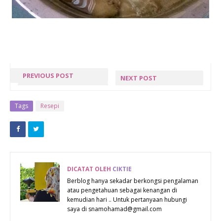
PREVIOUS POST
NEXT POST
REDEEM
RESEPI
SAMBAL
ANEKA JENIS
Tags
Resepi
RANGUP IKAN
TART
BILIS PEDAS
(CRISPY, SPICY,
ANCHORY) BY
DICATAT OLEH
CIKTIE
SPICYMAMA
Berblog hanya sekadar berkongsi pengalaman
atau pengetahuan sebagai kenangan di
kemudian hari .. Untuk pertanyaan hubungi
saya di snamohamad@gmail.com