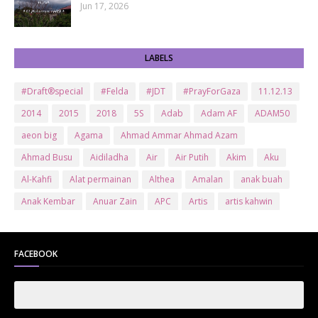
Jun 17, 2026
LABELS
#Draft®special
#Felda
#JDT
#PrayForGaza
11.12.13
2014
2015
2018
5S
Adab
Adam AF
ADAM50
aeon big
Agama
Ahmad Ammar Ahmad Azam
Ahmad Busu
Aidiladha
Air
Air Putih
Akim
Aku
Al-Kahfi
Alat permainan
Althea
Amalan
anak buah
Anak Kembar
Anuar Zain
APC
Artis
artis kahwin
Artis kita
Astro
Aurat
ayam brand
Ayam Goreng
ayat al-quran
Baby
Bajet
Banglo Milik Bomoh
Banjir
FACEBOOK
Bantuan Prihatin Nasional
bantuan sara hidup
Bas
Bas Sekolah
Batman
Baung
Beauty
Bedak Arab
Bedak Arab Kokuryu
Bedak Tanaka
Belanja
Beli rumah