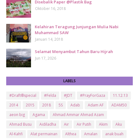
Disebalik Paper @Plastik Bag
Oktober 16, 2018
Kelahiran Teragung Junjungan Mulia Nabi
Muhammad SAW
Januari 14, 2018
Selamat Menyambut Tahun Baru Hijrah
Jun 17, 2026
LABELS
#Draft®special
#Felda
#JDT
#PrayForGaza
11.12.13
2014
2015
2018
5S
Adab
Adam AF
ADAM50
aeon big
Agama
Ahmad Ammar Ahmad Azam
Ahmad Busu
Aidiladha
Air
Air Putih
Akim
Aku
Al-Kahfi
Alat permainan
Althea
Amalan
anak buah