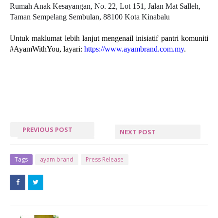
Rumah Anak 
Kesayangan, No. 22, Lot 151, Jalan Mat Salleh, 
Taman Sempelang Sembulan, 88100 Kota Kinabalu
Untuk maklumat lebih lanjut mengenail inisiatif pantri komuniti 
#AyamWithYou, layari: 
https://www.ayambrand.com.my
.  
PREVIOUS POST
NEXT POST
« PREV POST
NEXT POST »
Tags
ayam brand
Press Release