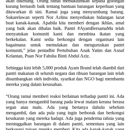
akan dikenang. Orang ramai memaklumkan kepada golongan 
kurang bernasib baik tentang bantuan barangan keperluan yang 
ditawarkan di sini. Ramai juga yang menyumbang barang. 
Sukarelawan seperti Nor Azlina menyediakan hidangan lazat 
buat kanak-kanak. Apabila kita memberi dengan ikhlas, amal 
yang baik akan dibalas baik. Pantri #AyamBersamaMu telah 
menyatukan komuniti kami dan membina ikatan yang 
berkekalan. Kami sedia berkongsi dengan organisasi lain 
bagaimana untuk memulakan dan menguruskan pantri 
komuniti,” jelas pentadbir Pertubuhan Anak Yatim dan Asnaf 
Kelantan, Puan Nor Fahsha Binti Abdul Aziz. 
Sehingga kini lebih 5,000 produk Ayam Brand telah diambil dari 
pantri makanan di seluruh negara dan ribuan barangan lain telah 
disumbangkan oleh individu, syarikat dan NGO bagi membantu 
mereka yang dalam kesusahan. 
“Orang ramai memberi reaksi berlainan terhadap pantri ini. Ada 
yang hanya mengambil barang pada lewat malam kerana berasa 
segan atau malu. Ada yang bertanya dahulu sebelum 
mengambil, dan ada pula yang ingin berborak dan berkongsi 
kesukaran yang mereka hadapi. Ada juga penderma rahsia yang 
meninggalkan barangan di dalam pantri, sementara yang lain 
berkongsi tujuan mereka memberi. Kita ada kanak-kanak yang 