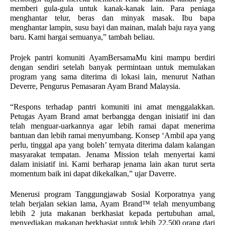
memberi gula-gula untuk kanak-kanak lain. Para peniaga 
menghantar telur, beras dan minyak masak. Ibu bapa 
menghantar lampin, susu bayi dan mainan, malah baju raya yang 
baru. Kami hargai semuanya,” tambah beliau.
Projek pantri komuniti AyamBersamaMu kini mampu berdiri 
dengan sendiri setelah banyak permintaan untuk memulakan 
program yang sama diterima di lokasi lain, menurut Nathan 
Deverre, Pengurus Pemasaran Ayam Brand Malaysia. 
“Respons terhadap pantri komuniti ini amat menggalakkan. 
Petugas Ayam Brand amat berbangga dengan inisiatif ini dan 
telah menguar-uarkannya agar lebih ramai dapat menerima 
bantuan dan lebih ramai menyumbang. Konsep ‘Ambil apa yang 
perlu, tinggal apa yang boleh’ ternyata diterima dalam kalangan 
masyarakat tempatan. Jenama Mission telah menyertai kami 
dalam inisiatif ini. Kami berharap jenama lain akan turut serta 
momentum baik ini dapat dikekalkan,” ujar Daverre. 
Menerusi program Tanggungjawab Sosial Korporatnya yang 
telah berjalan sekian lama, Ayam Brand™ telah menyumbang 
lebih 2 juta makanan berkhasiat kepada pertubuhan amal, 
menyediakan makanan berkhasiat untuk lebih 22,500 orang dari 