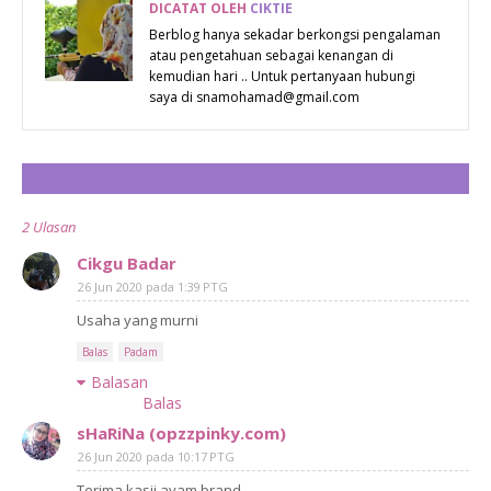
DICATAT OLEH
CIKTIE
Berblog hanya sekadar berkongsi pengalaman
atau pengetahuan sebagai kenangan di
kemudian hari .. Untuk pertanyaan hubungi
saya di snamohamad@gmail.com
CATAT ULASAN
2 Ulasan
Cikgu Badar
26 Jun 2020 pada 1:39 PTG
Usaha yang murni
Balas
Padam
Balasan
Balas
sHaRiNa (opzzpinky.com)
26 Jun 2020 pada 10:17 PTG
Terima kasij ayam brand..