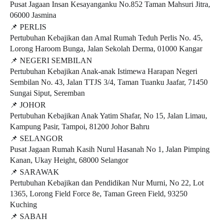
Pusat Jagaan Insan Kesayanganku No.852 Taman Mahsuri Jitra, 
06000 Jasmina
📌
 PERLIS
Pertubuhan Kebajikan dan Amal Rumah Teduh Perlis No. 45, 
Lorong Haroom Bunga, Jalan Sekolah Derma, 01000 Kangar
📌
 NEGERI SEMBILAN
Pertubuhan Kebajikan Anak-anak Istimewa Harapan Negeri 
Sembilan No. 43, Jalan TTJS 3/4, Taman Tuanku Jaafar, 71450 
Sungai Siput, Seremban 
📌
 JOHOR
Pertubuhan Kebajikan Anak Yatim Shafar, No 15, Jalan Limau, 
Kampung Pasir, Tampoi, 81200 Johor Bahru
📌
 SELANGOR
Pusat Jagaan Rumah Kasih Nurul Hasanah No 1, Jalan Pimping 
Kanan, Ukay Height, 68000 Selangor
📌
 SARAWAK
Pertubuhan Kebajikan dan Pendidikan Nur Murni, No 22, Lot 
1365, Lorong Field Force 8e, Taman Green Field, 93250 
Kuching
📌
 SABAH