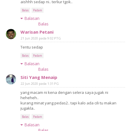
aishhh sedap ni.. terliur tgok..
Balas
Padam
Balasan
Balas
Warisan Petani
21 Jun 2020 pada 9:02 PTG
Tentu sedap
Balas
Padam
Balasan
Balas
Siti Yang Menaip
22 Jun 2020 pada 1:31 PG
yang macam ni kena dengan selera saya jugak ni
heheheh..
kurang minat yang pedas2.. tapi kalo ada cili tu makan
jugakla..
Balas
Padam
Balasan
Balas