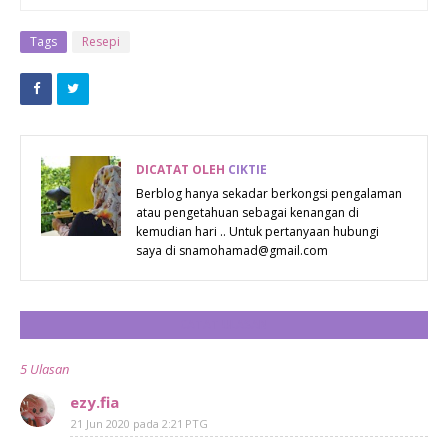
« PREV POST
REDEEM
SAMBAL
Tags
Resepi
RANGUP
IKAN BILIS
PEDAS
(CRISPY,
DICATAT OLEH
CIKTIE
SPICY,
Berblog hanya sekadar berkongsi pengalaman
atau pengetahuan sebagai kenangan di
ANCHORY)
kemudian hari .. Untuk pertanyaan hubungi
BY
saya di snamohamad@gmail.com
SPICYMAMA
CATAT ULASAN
5 Ulasan
ezy.fia
21 Jun 2020 pada 2:21 PTG