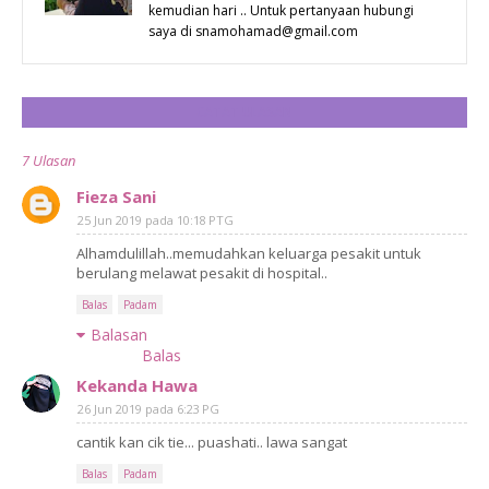
kemudian hari .. Untuk pertanyaan hubungi
saya di snamohamad@gmail.com
CATAT ULASAN
7 Ulasan
Fieza Sani
25 Jun 2019 pada 10:18 PTG
Alhamdulillah..memudahkan keluarga pesakit untuk
berulang melawat pesakit di hospital..
Balas
Padam
Balasan
Balas
Kekanda Hawa
26 Jun 2019 pada 6:23 PG
cantik kan cik tie... puashati.. lawa sangat
Balas
Padam