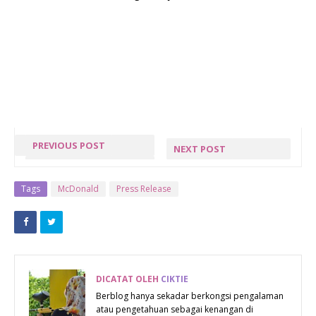
PREVIOUS POST
NEXT POST
TERIMA
NEXT POST »
HADIAH BUKU
Tags
McDonald
Press Release
ANTOLOGI
CERPEN DARI
CIK ROXA !
DICATAT OLEH
CIKTIE
Berblog hanya sekadar berkongsi pengalaman
atau pengetahuan sebagai kenangan di