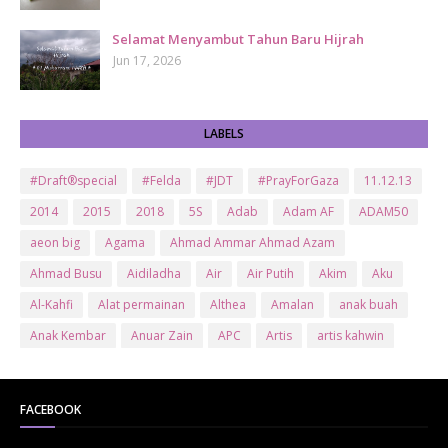
Selamat Menyambut Tahun Baru Hijrah
Jun 17, 2026
LABELS
#Draft®special
#Felda
#JDT
#PrayForGaza
11.12.13
2014
2015
2018
5S
Adab
Adam AF
ADAM50
aeon big
Agama
Ahmad Ammar Ahmad Azam
Ahmad Busu
Aidiladha
Air
Air Putih
Akim
Aku
Al-Kahfi
Alat permainan
Althea
Amalan
anak buah
Anak Kembar
Anuar Zain
APC
Artis
artis kahwin
Artis kita
Astro
Aurat
ayam brand
Ayam Goreng
ayat al-quran
Baby
Bajet
Banglo Milik Bomoh
Banjir
FACEBOOK
Bantuan Prihatin Nasional
bantuan sara hidup
Bas