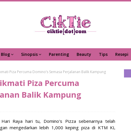
Blog
Sinopsis
Parenting
Beauty
Tips
Resepi
mati Piza Percuma Domino’s Semasa Perjalanan Balik Kampung
kmati Piza Percuma
lanan Balik Kampung
Hari Raya hari tu, Domino's Pizza sebenarnya telah
gan mengedarkan lebih 1,000 keping piza di KTM KL