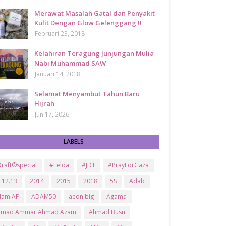
Merawat Masalah Gatal dan Penyakit
Kulit Dengan Glow Gelenggang !!
Februari 23, 2018
Kelahiran Teragung Junjungan Mulia
Nabi Muhammad SAW
Januari 14, 2018
Selamat Menyambut Tahun Baru
Hijrah
Jun 17, 2026
LABELS
raft®special
#Felda
#JDT
#PrayForGaza
.12.13
2014
2015
2018
5S
Adab
dam AF
ADAM50
aeon big
Agama
hmad Ammar Ahmad Azam
Ahmad Busu