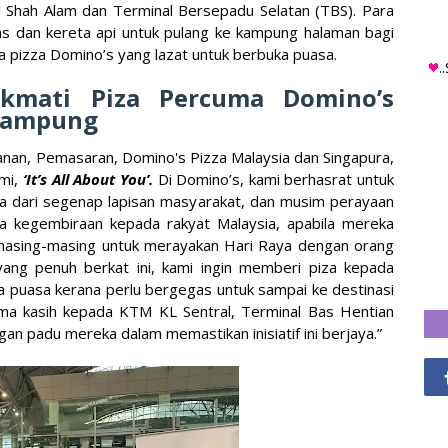
l Shah Alam dan Terminal Bersepadu Selatan (TBS). Para
 dan kereta api untuk pulang ke kampung halaman bagi
ma pizza Domino’s yang lazat untuk berbuka puasa.
.
kmati Piza Percuma Domino’s
 Kampung
nan, Pemasaran, Domino's Pizza Malaysia dan Singapura,
ami,
‘It’s All About You’.
Di Domino’s, kami berhasrat untuk
ia dari segenap lapisan masyarakat, dan musim perayaan
a kegembiraan kepada rakyat Malaysia, apabila mereka
masing-masing untuk merayakan Hari Raya dengan orang
yang penuh berkat ini, kami ingin memberi piza kepada
 puasa kerana perlu bergegas untuk sampai ke destinasi
ima kasih kepada KTM KL Sentral, Terminal Bas Hentian
an padu mereka dalam memastikan inisiatif ini berjaya.”