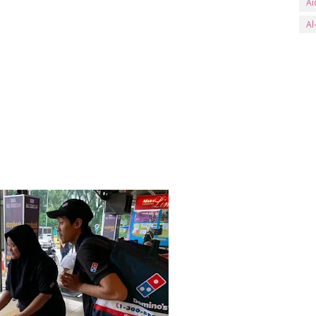
Ai
Al
an
Ar
ay
B
Ba
Ba
Be
Be
Bl
bs
Bu
Bu
C