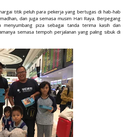
Ha
argai titik peluh para pekerja yang bertugas di hab-hab
He
Ramadhan, dan juga semasa musim Hari Raya. Berpegang
Hi
ah menyumbang piza sebagai tanda terima kasih dan
Ho
tamanya semasa tempoh perjalanan yang paling sibuk di
Ic
in
is
Ja
Ja
Jo
Ju
Ju
ka
Ka
Ka