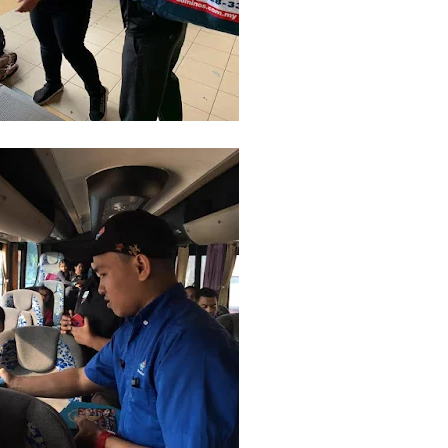
C
Da
d
De
Di
D
Du
Fa
Fe
Fi
Ga
Ge
Go
Ha