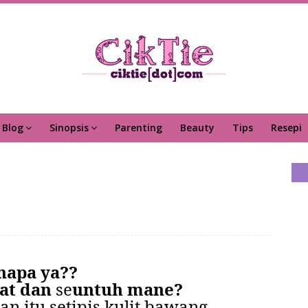
Blog
Sinopsis
Parenting
Beauty
Tips
Resepi
napa ya??
at dan
se
untuh mane?
an itu setipis kulit bawang..