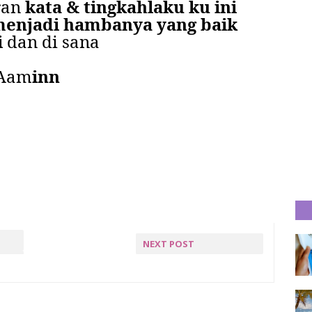
ran
kata & tingkahlaku ku ini
enjadi hambanya yang baik
i
dan di sana
Aam
inn
NEXT POST
D
VILLA NABILA