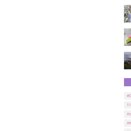
#D
11
A
A