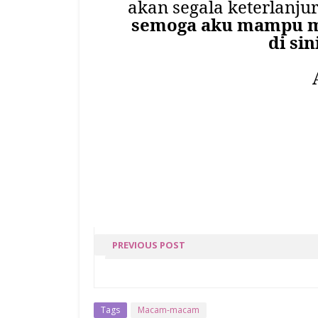
akan segala keterlanju
semoga aku mampu m
di sin
PREVIOUS POST
AHMAD AMMAR AHMA
AZAM
Tags
Macam-macam