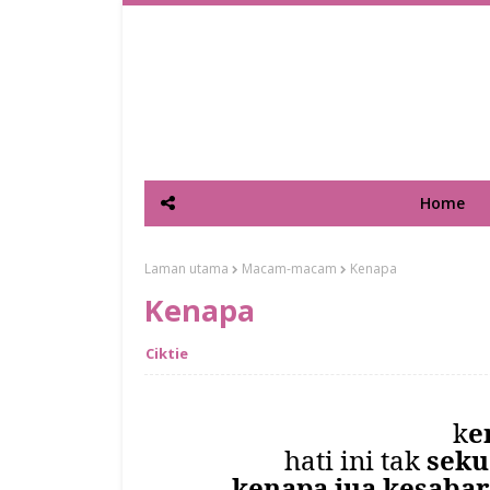
Home
Laman utama
Macam-macam
Kenapa
Kenapa
Ciktie
k
e
hati ini tak
seku
kenapa jua kesabar