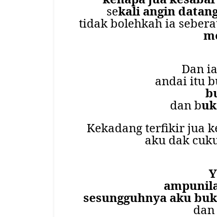
se
kali angin datang
tidak bolehkah ia seberat
m
Dan ia
andai itu b
b
dan b
uk
Kekadang terfikir jua k
aku dak cuk
Y
ampunil
sesungguhnya aku bu
dan