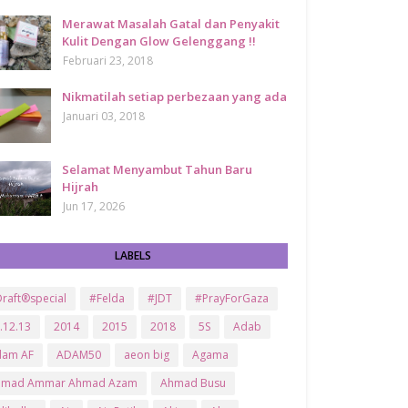
Merawat Masalah Gatal dan Penyakit
Kulit Dengan Glow Gelenggang !!
Februari 23, 2018
Nikmatilah setiap perbezaan yang ada
Januari 03, 2018
Selamat Menyambut Tahun Baru
Hijrah
Jun 17, 2026
LABELS
raft®special
#Felda
#JDT
#PrayForGaza
.12.13
2014
2015
2018
5S
Adab
dam AF
ADAM50
aeon big
Agama
hmad Ammar Ahmad Azam
Ahmad Busu