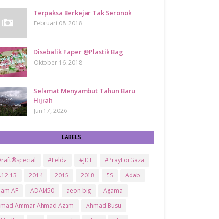
Terpaksa Berkejar Tak Seronok
Februari 08, 2018
Disebalik Paper @Plastik Bag
Oktober 16, 2018
Selamat Menyambut Tahun Baru
Hijrah
Jun 17, 2026
LABELS
raft®special
#Felda
#JDT
#PrayForGaza
.12.13
2014
2015
2018
5S
Adab
dam AF
ADAM50
aeon big
Agama
hmad Ammar Ahmad Azam
Ahmad Busu