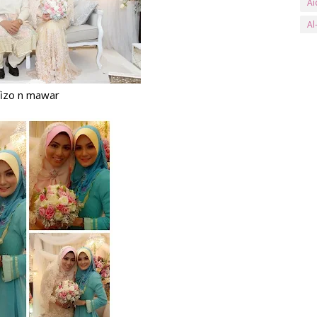
Ai
Al
an
Ar
ay
fizo n mawar
B
Ba
Ba
Be
Be
Bl
bs
Bu
Bu
C