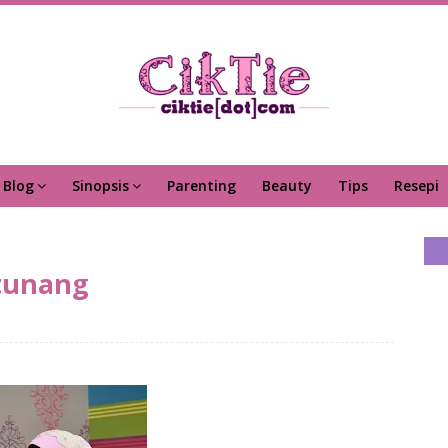
Blog
Sinopsis
Parenting
Beauty
Tips
Resepi
rtunang