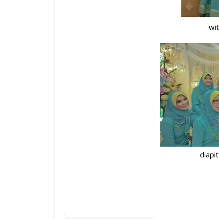
wit
diapit