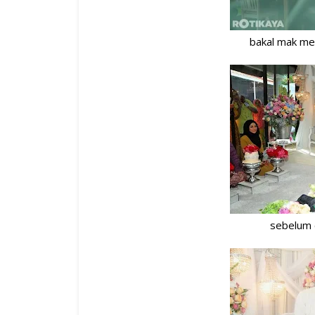
bakal mak me
sebelum o