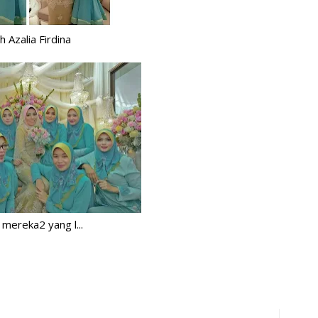
C
Da
h Azalia Firdina
d
De
Di
D
Du
Fa
Fe
Fi
 mereka2 yang l...
Ga
Ge
Go
Ha