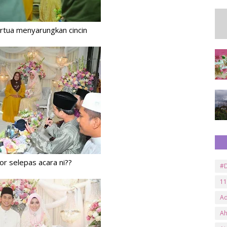
rtua menyarungkan cincin
r selepas acara ni??
#D
11
A
A