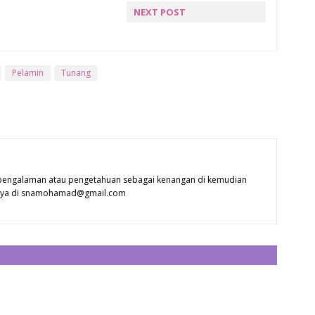
Ha
NEXT POST
He
TAHNIAH JEMY
Hi
Ho
Pelamin
Tunang
Ic
in
is
Ja
Ja
 pengalaman atau pengetahuan sebagai kenangan di kemudian
 saya di snamohamad@gmail.com
Jo
Ju
Ju
CATAT ULASAN
ka
Ka
Ka