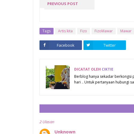
PREVIOUS POST
LAMBAT LAGI
Tags
Artis kita
Fizo
FizoMawar
Mawar
Facebook
Twitter
DICATAT OLEH
CIKTIE
Berblog hanya sekadar berkongsi
hari .. Untuk pertanyaan hubungi
2 Ulasan
Unknown