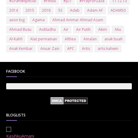
#Draft®special
#Felda
#JDT
#PrayForGaza
11.12.13
2014
2015
2018
5S
Adab
Adam AF
ADAM50
aeon big
Agama
Ahmad Ammar Ahmad Azam
Ahmad Busu
Aidiladha
Air
Air Putih
Akim
Aku
Al-Kahfi
Alat permainan
Althea
Amalan
anak buah
Anak Kembar
Anuar Zain
APC
Artis
artis kahwin
Artis kita
Astro
Aurat
ayam brand
Ayam Goreng
ayat al-quran
Baby
Bajet
Banglo Milik Bomoh
Banjir
FACEBOOK
Bantuan Prihatin Nasional
bantuan sara hidup
Bas
Bas Sekolah
Batman
Baung
Beauty
Bedak Arab
Bedak Arab Kokuryu
Bedak Tanaka
Belanja
Beli rumah
Benci Vs Cinta
Biodata
Blog
Bola
Bonus
Br1m
BR1M 2.0
bsh
Buat Duit
Budak Hilang
Bukit Jalil
BLOGLISTS
Buku
Bulan Islam
Bumi
Bunga
Bunga Raya
Bunga Tisu
Cameron
Cenderamata
Che Ta
Cikt