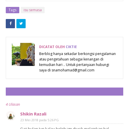
WORDLESS :
RAHSIA
SEKADAR
EXTERNAL
Tags
isu semasa
RENUNGAN
HARDISK
BOLEH
TAHAN 10
TAHUN
DICATAT OLEH
CIKTIE
Berblog hanya sekadar berkongsi pengalaman
atau pengetahuan sebagai kenangan di
kemudian hari .. Untuk pertanyaan hubungi
saya di snamohamad@gmail.com
CATAT ULASAN
4 Ulasan
Shikin Razali
23 Mei 2018 pada 5:26 PG
Gaji bulan Jun kalau boleh jgn diusik melainkan hal