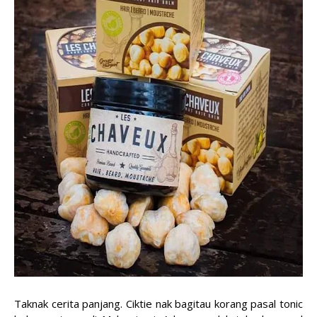
Taknak cerita panjang. Ciktie nak bagitau korang pasal tonic