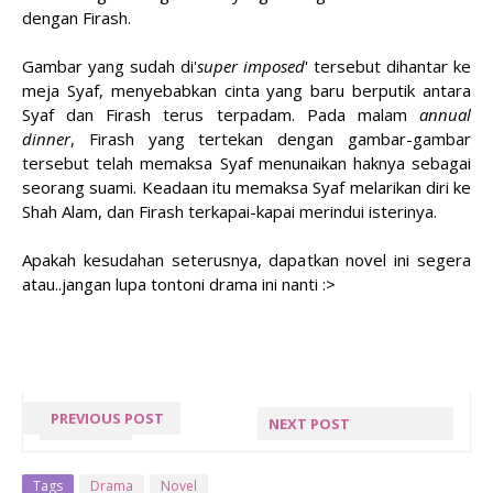
dengan Firash.
Gambar yang sudah di'
super imposed
' tersebut dihantar ke
meja Syaf, menyebabkan cinta yang baru berputik antara
Syaf dan Firash terus terpadam. Pada malam
annual
dinner
, Firash yang tertekan dengan gambar-gambar
tersebut telah memaksa Syaf menunaikan haknya sebagai
seorang suami. Keadaan itu memaksa Syaf melarikan diri ke
Shah Alam, dan Firash terkapai-kapai merindui isterinya.
Apakah kesudahan seterusnya, dapatkan novel ini segera
atau..jangan lupa tontoni drama ini nanti :>
PREVIOUS POST
NEXT POST
I-CITY
YANG PERLU
DIJAGA
Tags
Drama
Novel