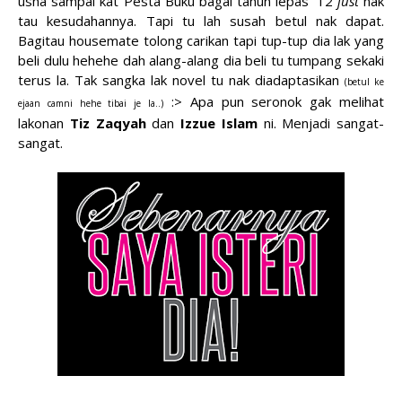
usha sampai kat Pesta Buku bagai tahun lepas '12
just
nak
tau kesudahannya. Tapi tu lah susah betul nak dapat.
Bagitau housemate tolong carikan tapi tup-tup dia lak yang
beli dulu hehehe dah alang-alang dia beli tu tumpang sekaki
terus la. Tak sangka lak novel tu nak diadaptasikan
(betul ke
:> Apa pun seronok gak melihat
ejaan camni hehe tibai je la..)
lakonan
Tiz Zaqyah
dan
Izzue Islam
ni. Menjadi sangat-
sangat.