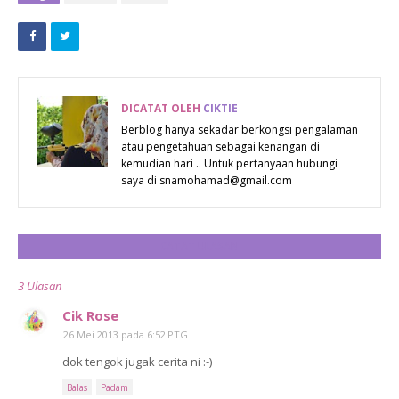
WANITA !!
DICATAT OLEH
CIKTIE
Berblog hanya sekadar berkongsi pengalaman
atau pengetahuan sebagai kenangan di
kemudian hari .. Untuk pertanyaan hubungi
saya di snamohamad@gmail.com
CATAT ULASAN
3 Ulasan
Cik Rose
26 Mei 2013 pada 6:52 PTG
dok tengok jugak cerita ni :-)
Balas
Padam