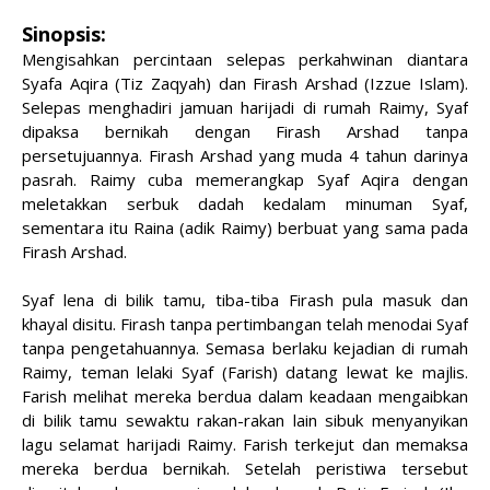
Sinopsis:
Mengisahkan percintaan selepas perkahwinan diantara
Syafa Aqira (Tiz Zaqyah) dan Firash Arshad (Izzue Islam).
Selepas menghadiri jamuan harijadi di rumah Raimy, Syaf
dipaksa bernikah dengan Firash Arshad tanpa
persetujuannya. Firash Arshad yang muda 4 tahun darinya
pasrah. Raimy cuba memerangkap Syaf Aqira dengan
meletakkan serbuk dadah kedalam minuman Syaf,
sementara itu Raina (adik Raimy) berbuat yang sama pada
Firash Arshad.
Syaf lena di bilik tamu, tiba-tiba Firash pula masuk dan
khayal disitu. Firash tanpa pertimbangan telah menodai Syaf
tanpa pengetahuannya. Semasa berlaku kejadian di rumah
Raimy, teman lelaki Syaf (Farish) datang lewat ke majlis.
Farish melihat mereka berdua dalam keadaan mengaibkan
di bilik tamu sewaktu rakan-rakan lain sibuk menyanyikan
lagu selamat harijadi Raimy. Farish terkejut dan memaksa
mereka berdua bernikah. Setelah peristiwa tersebut