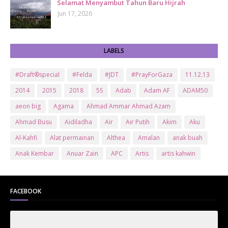
Selamat Menyambut Tahun Baru Hijrah
Jun 17, 2026
LABELS
#Draft®special
#Felda
#JDT
#PrayForGaza
11.12.13
2014
2015
2018
5S
Adab
Adam AF
ADAM50
aeon big
Agama
Ahmad Ammar Ahmad Azam
Ahmad Busu
Aidiladha
Air
Air Putih
Akim
Aku
Al-Kahfi
Alat permainan
Althea
Amalan
anak buah
Anak Kembar
Anuar Zain
APC
Artis
artis kahwin
Artis kita
Astro
Aurat
ayam brand
Ayam Goreng
ayat al-quran
Baby
Bajet
Banglo Milik Bomoh
Banjir
FACEBOOK
Bantuan Prihatin Nasional
bantuan sara hidup
Bas
Bas Sekolah
Batman
Baung
Beauty
Bedak Arab