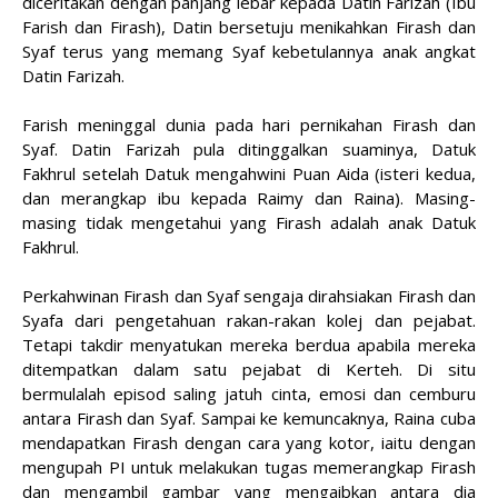
diceritakan dengan panjang lebar kepada Datin Farizah (Ibu
Farish dan Firash), Datin bersetuju menikahkan Firash dan
Syaf terus yang memang Syaf kebetulannya anak angkat
Datin Farizah.
Farish meninggal dunia pada hari pernikahan Firash dan
Syaf. Datin Farizah pula ditinggalkan suaminya, Datuk
Fakhrul setelah Datuk mengahwini Puan Aida (isteri kedua,
dan merangkap ibu kepada Raimy dan Raina). Masing-
masing tidak mengetahui yang Firash adalah anak Datuk
Fakhrul.
Perkahwinan Firash dan Syaf sengaja dirahsiakan Firash dan
Syafa dari pengetahuan rakan-rakan kolej dan pejabat.
Tetapi takdir menyatukan mereka berdua apabila mereka
ditempatkan dalam satu pejabat di Kerteh. Di situ
bermulalah episod saling jatuh cinta, emosi dan cemburu
antara Firash dan Syaf. Sampai ke kemuncaknya, Raina cuba
mendapatkan Firash dengan cara yang kotor, iaitu dengan
mengupah PI untuk melakukan tugas memerangkap Firash
dan mengambil gambar yang mengaibkan antara dia