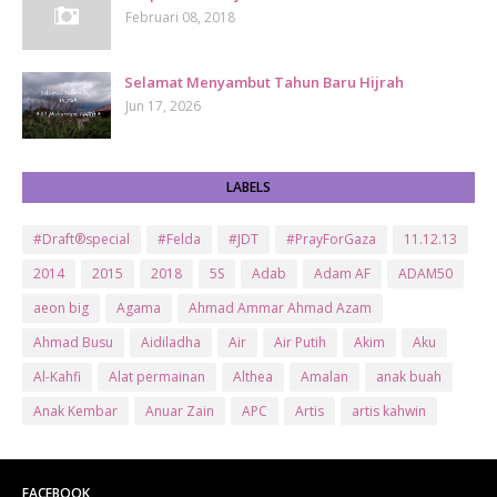
Februari 08, 2018
Selamat Menyambut Tahun Baru Hijrah
Jun 17, 2026
LABELS
#Draft®special
#Felda
#JDT
#PrayForGaza
11.12.13
2014
2015
2018
5S
Adab
Adam AF
ADAM50
aeon big
Agama
Ahmad Ammar Ahmad Azam
Ahmad Busu
Aidiladha
Air
Air Putih
Akim
Aku
Al-Kahfi
Alat permainan
Althea
Amalan
anak buah
Anak Kembar
Anuar Zain
APC
Artis
artis kahwin
Artis kita
Astro
Aurat
ayam brand
Ayam Goreng
ayat al-quran
Baby
Bajet
Banglo Milik Bomoh
Banjir
FACEBOOK