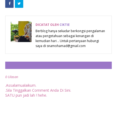
KAMPUNG
& TATACARA
"BUNUH" BN
PENGURUSAN
??
STOR
DICATAT OLEH
CIKTIE
Berblog hanya sekadar berkongsi pengalaman
atau pengetahuan sebagai kenangan di
kemudian hari .. Untuk pertanyaan hubungi
saya di snamohamad@gmail.com
CATAT ULASAN
0 Ulasan
.Assalamualaikum.
.Sila Tinggalkan Comment Anda Di Sini.
SATU pun jadi lah ! hehe.