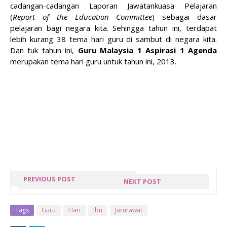
cadangan-cadangan Laporan Jawatankuasa Pelajaran
(
Report of the Education Committee
) sebagai dasar
pelajaran bagi negara kita. Sehingga tahun ini, terdapat
lebih kurang 38 tema hari guru di sambut di negara kita.
Dan tuk tahun ini,
Guru Malaysia 1 Aspirasi 1 Agenda
merupakan tema hari guru untuk tahun ini, 2013.
PREVIOUS POST
NEXT POST
BUKU PERINTAH
PENGUNDI
AM, ARAHAN
BALIK
Tags
Guru
Hari
Ibu
Jururawat
PERBENDAHARAAN