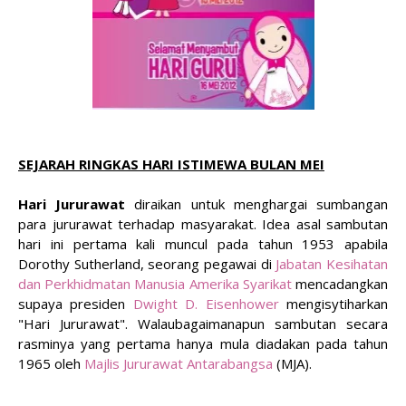
SEJARAH RINGKAS HARI ISTIMEWA BULAN MEI
H
ari Jururawat
diraikan untuk menghargai sumbangan
para jururawat terhadap masyarakat. Idea asal sambutan
hari ini pertama kali muncul pada tahun 1953 apabila
Dorothy Sutherland, seorang pegawai di
Jabatan Kesihatan
dan Perkhidmatan Manusia Amerika Syarikat
mencadangkan
supaya presiden
Dwight D. Eisenhower
mengisytiharkan
"Hari Jururawat". Walaubagaimanapun sambutan secara
rasminya yang pertama hanya mula diadakan pada tahun
1965 oleh
Majlis Jururawat Antarabangsa
(MJA).