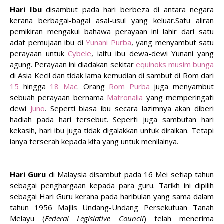
Hari Ibu
disambut pada hari berbeza di antara negara
kerana berbagai-bagai asal-usul yang keluar.Satu aliran
pemikiran mengakui bahawa perayaan ini lahir dari satu
adat pemujaan ibu di
Yunani Purba
, yang menyambut satu
perayaan untuk
Cybele
, iaitu ibu dewa-dewi Yunani yang
agung. Perayaan ini diadakan sekitar
equinoks musim bunga
di Asia Kecil dan tidak lama kemudian di sambut di Rom dari
15
hingga
18 Mac
. Orang
Rom Purba
juga menyambut
sebuah perayaan bernama
Matronalia
yang memperingati
dewi
Juno
. Seperti biasa ibu secara lazimnya akan diberi
hadiah pada hari tersebut. Seperti juga sambutan hari
kekasih, hari ibu juga tidak digalakkan untuk diraikan. Tetapi
ianya terserah kepada kita yang untuk menilainya.
Hari Guru
di Malaysia disambut pada 16 Mei setiap tahun
sebagai penghargaan kepada para guru. Tarikh ini dipilih
sebagai Hari Guru kerana pada haribulan yang sama dalam
tahun 1956 Majlis Undang-Undang Persekutuan Tanah
Melayu (
Federal Legislative Council
) telah menerima