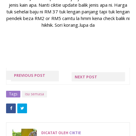
jenis kain apa. Nanti ciktie update balik jenis apa ni. Harga
tuk sehelai baju ni RM 37 tuk lengan panjang tapi tuk lengan
pendek beza RM2 or RM5 camtu la hmm kena check balik ni
hikhik. Sori korang..lupa da
PREVIOUS POST
NEXT POST
« PREV POST
NEXT POST »
Tags
isu semasa
DICATAT OLEH
CIKTIE