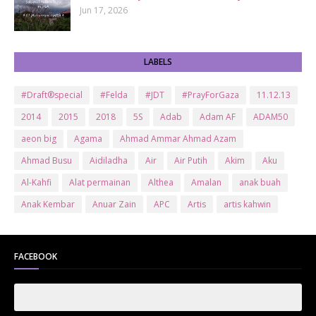
Jun 17, 2026
LABELS
#Draft®special
#Felda
#JDT
#PrayForGaza
11.12.13
2014
2015
2018
5S
Adab
Adam AF
ADAM50
aeon big
Agama
Ahmad Ammar Ahmad Azam
Ahmad Busu
Aidiladha
Air
Air Putih
Akim
Aku
Al-Kahfi
Alat permainan
Althea
Amalan
anak buah
Anak Kembar
Anuar Zain
APC
Artis
artis kahwin
Artis kita
Astro
Aurat
ayam brand
Ayam Goreng
ayat al-quran
Baby
Bajet
Banglo Milik Bomoh
Banjir
FACEBOOK
Bantuan Prihatin Nasional
bantuan sara hidup
Bas
Bas Sekolah
Batman
Baung
Beauty
Bedak Arab
Bedak Arab Kokuryu
Bedak Tanaka
Belanja
Beli rumah