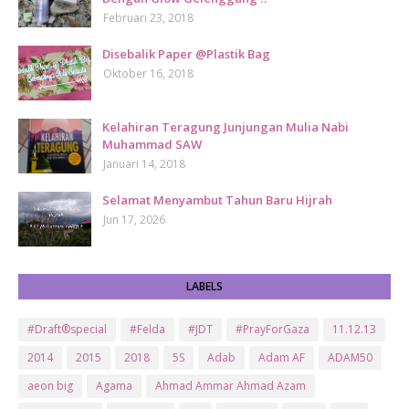
Februari 23, 2018
Disebalik Paper @Plastik Bag
Oktober 16, 2018
Kelahiran Teragung Junjungan Mulia Nabi
Muhammad SAW
Januari 14, 2018
Selamat Menyambut Tahun Baru Hijrah
Jun 17, 2026
LABELS
#Draft®special
#Felda
#JDT
#PrayForGaza
11.12.13
2014
2015
2018
5S
Adab
Adam AF
ADAM50
aeon big
Agama
Ahmad Ammar Ahmad Azam