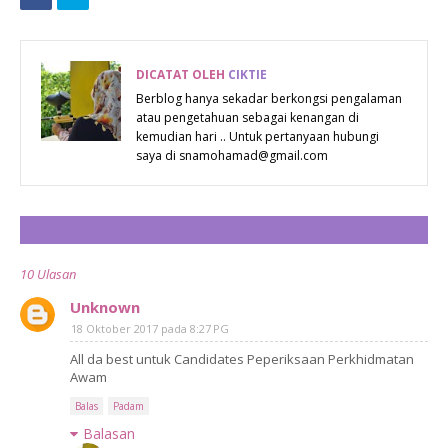
PENGKALAN
CHEPA
DICATAT OLEH
CIKTIE
Berblog hanya sekadar berkongsi pengalaman
atau pengetahuan sebagai kenangan di
kemudian hari .. Untuk pertanyaan hubungi
saya di snamohamad@gmail.com
CATAT ULASAN
10 Ulasan
Unknown
18 Oktober 2017 pada 8:27 PG
All da best untuk Candidates Peperiksaan Perkhidmatan
Awam
Balas
Padam
Balasan