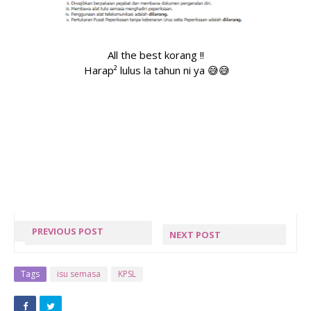
All the best korang !!
Harap² lulus la tahun ni ya 😅😅
PREVIOUS POST
NEXT POST
SELAWAT
HARI SUKAN
MURAH
NEGARA
Tags
isu semasa
KPSL
REZEKI
ZON