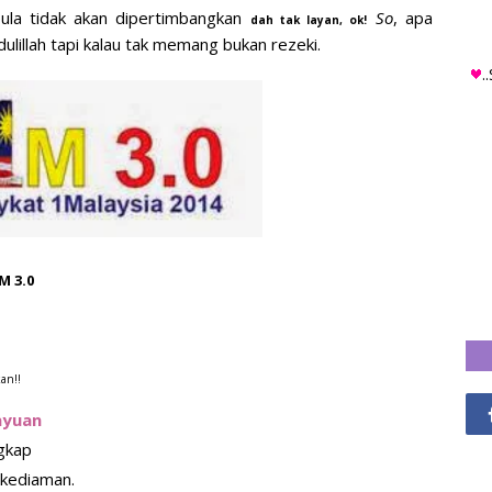
la tidak akan dipertimbangkan
So
, apa
dah tak layan, ok!
dulillah tapi kalau tak memang bukan rezeki.
.
1M 3.0
an!!
ayuan
gkap
kediaman.