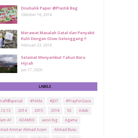
Disebalik Paper @Plastik Bag
Oktober 16, 2018
Merawat Masalah Gatal dan Penyakit
Kulit Dengan Glow Gelenggang !!
Februari 23, 2018
Selamat Menyambut Tahun Baru
Hijrah
Jun 17, 2026
LABELS
raft®special
#Felda
#JDT
#PrayForGaza
.12.13
2014
2015
2018
5S
Adab
dam AF
ADAM50
aeon big
Agama
hmad Ammar Ahmad Azam
Ahmad Busu