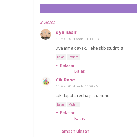
2 Ulasan
dya nasir
13 Mei 2014 pada 11:13 PTG
Dya mmg xlayak. Hehe sbb studnt lgi.
Balas
Padam
Balasan
Balas
Cik Rose
14 Mei 2014 pada 10:29 PG
tak dapat .. redha je la.. huhu
Balas
Padam
Balasan
Balas
Tambah ulasan