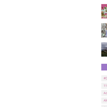
#D
11
A
A