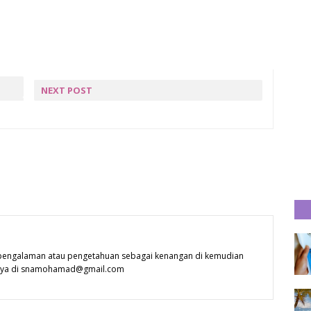
NEXT POST
WORDLESS 25 : BELAJAR
DARI KESILAPAN ORANG
LAIN
 pengalaman atau pengetahuan sebagai kenangan di kemudian
 saya di snamohamad@gmail.com