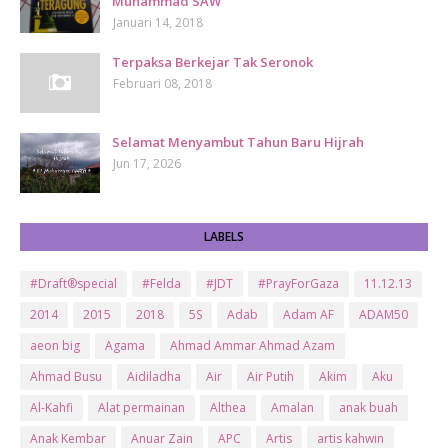
Muhammad SAW
Januari 14, 2018
Terpaksa Berkejar Tak Seronok
Februari 08, 2018
Selamat Menyambut Tahun Baru Hijrah
Jun 17, 2026
LABELS
#Draft®special
#Felda
#JDT
#PrayForGaza
11.12.13
2014
2015
2018
5S
Adab
Adam AF
ADAM50
aeon big
Agama
Ahmad Ammar Ahmad Azam
Ahmad Busu
Aidiladha
Air
Air Putih
Akim
Aku
Al-Kahfi
Alat permainan
Althea
Amalan
anak buah
Anak Kembar
Anuar Zain
APC
Artis
artis kahwin