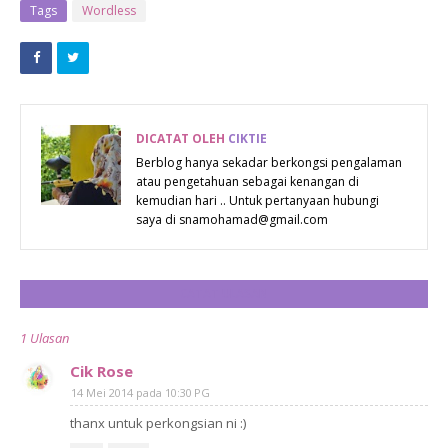
RAYUAN
FACTOR
Tags
Wordless
BR1M 3.0
MUSIM KE-2
ADALAH 31
MILIK ERIN &
MEI 2014
REDHA
DICATAT OLEH
CIKTIE
Berblog hanya sekadar berkongsi pengalaman
atau pengetahuan sebagai kenangan di
kemudian hari .. Untuk pertanyaan hubungi
saya di snamohamad@gmail.com
CATAT ULASAN
1 Ulasan
Cik Rose
14 Mei 2014 pada 10:30 PG
thanx untuk perkongsian ni :)