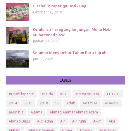
Disebalik Paper @Plastik Bag
Oktober 16, 2018
Kelahiran Teragung Junjungan Mulia Nabi
Muhammad SAW
Januari 14, 2018
Selamat Menyambut Tahun Baru Hijrah
Jun 17, 2026
LABELS
#Draft®special
#Felda
#JDT
#PrayForGaza
11.12.13
2014
2015
2018
5S
Adab
Adam AF
ADAM50
aeon big
Agama
Ahmad Ammar Ahmad Azam
Ahmad Busu
Aidiladha
Air
Air Putih
Akim
Aku
Al-Kahfi
Alat permainan
Althea
Amalan
anak buah