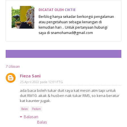
ATAU
ONLINE
DICATAT OLEH
CIKTIE
Berblog hanya sekadar berkongsi pengalaman
atau pengetahuan sebagai kenangan di
kemudian hari .. Untuk pertanyaan hubungi
saya di snamohamad@gmail.com
CATAT ULASAN
7 Ulasan
Fieza Sani
25 April 2022 pada 12:01 PTG
ada baca boleh tukar duit raya kat mesin atm tapi untuk
duit RM10. akak & husben nak tukar RM5, so kena beratur
kat kaunter jugak.
Balas
Padam
Balasan
Balas