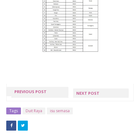
PREVIOUS POST
NEXT POST
AMALAN 10
BAYAR
MALAM
ZAKAT
Tags
Duit Raya
isu semasa
TERAKHIR
FITRAH |
RAMADAN
BERSEMUKA