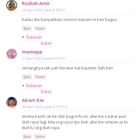
Rodiah Amir
26 April 2022 pada 8:38 PG
Kalau dia banyakkan service macam ni kan bagus..
Balas
Padam
Balasan
Balas
mamapp
27 April 2022 pada 9:07 PG
senangnya tak yah beratur kat kaunter dah kan
Balas
Padam
Balasan
Balas
Abam Kie
29 April 2022 pada 3:57 PTG
terima kasih cik tie sbb bagi info ini. abe kie x tukar pun
duit raya lagi. bila org cucur lps beli, abe kie simpan je la
duit tu sbg duit raya.
Balas
Padam