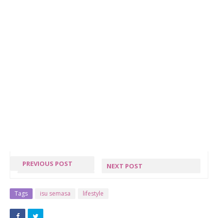
PREVIOUS POST
NEXT POST
« PREV POST
SEGMEN 24
JAM BLOGLIST
Tags
isu semasa
lifestyle
#42