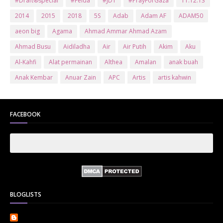
#Draft®special
#Felda
#JDT
#PrayForGaza
11.12.13
2014
2015
2018
5S
Adab
Adam AF
ADAM50
aeon big
Agama
Ahmad Ammar Ahmad Azam
Ahmad Busu
Aidiladha
Air
Air Putih
Akim
Aku
Al-Kahfi
Alat permainan
Althea
Amalan
anak buah
Anak Kembar
Anuar Zain
APC
Artis
artis kahwin
Artis kita
Astro
Aurat
ayam brand
Ayam Goreng
ayat al-quran
Baby
Bajet
Banglo Milik Bomoh
Banjir
FACEBOOK
Bantuan Prihatin Nasional
bantuan sara hidup
Bas
Bas Sekolah
Batman
Baung
Beauty
Bedak Arab
Bedak Arab Kokuryu
Bedak Tanaka
Belanja
Beli rumah
Benci Vs Cinta
Biodata
Blog
Bola
Bonus
Br1m
BR1M 2.0
bsh
Buat Duit
Budak Hilang
Bukit Jalil
BLOGLISTS
Buku
Bulan Islam
Bumi
Bunga
Bunga Raya
Bunga Tisu
Cameron
Cenderamata
Che Ta
Cikt