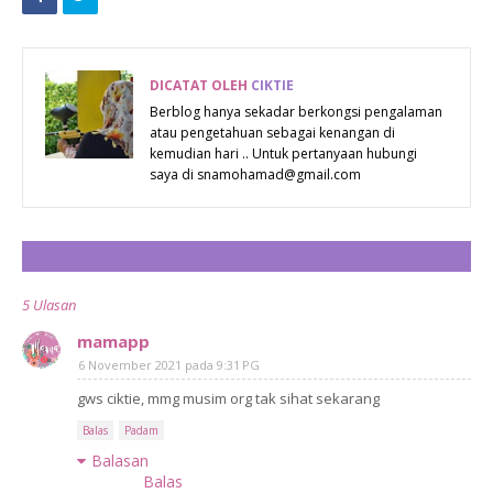
MIALIANA.COM
DICATAT OLEH
CIKTIE
Berblog hanya sekadar berkongsi pengalaman
atau pengetahuan sebagai kenangan di
kemudian hari .. Untuk pertanyaan hubungi
saya di snamohamad@gmail.com
CATAT ULASAN
5 Ulasan
mamapp
6 November 2021 pada 9:31 PG
gws ciktie, mmg musim org tak sihat sekarang
Balas
Padam
Balasan
Balas