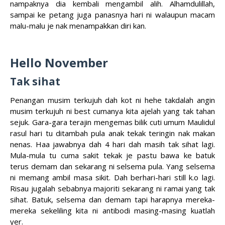
nampaknya dia kembali mengambil alih. Alhamdulillah,
sampai ke petang juga panasnya hari ni walaupun macam
malu-malu je nak menampakkan diri kan.
Hello November
Tak sihat
Penangan musim terkujuh dah kot ni hehe takdalah angin
musim terkujuh ni best cumanya kita ajelah yang tak tahan
sejuk. Gara-gara terajin mengemas bilik cuti umum Maulidul
rasul hari tu ditambah pula anak tekak teringin nak makan
nenas. Haa jawabnya dah 4 hari dah masih tak sihat lagi.
Mula-mula tu cuma sakit tekak je pastu bawa ke batuk
terus demam dan sekarang ni selsema pula. Yang selsema
ni memang ambil masa sikit. Dah berhari-hari still k.o lagi.
Risau jugalah sebabnya majoriti sekarang ni ramai yang tak
sihat. Batuk, selsema dan demam tapi harapnya mereka-
mereka sekeliling kita ni antibodi masing-masing kuatlah
yer.