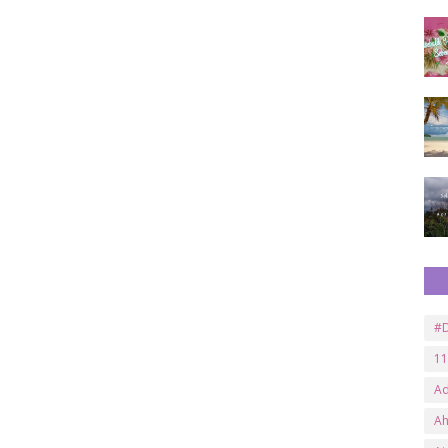
#D
11
A
A