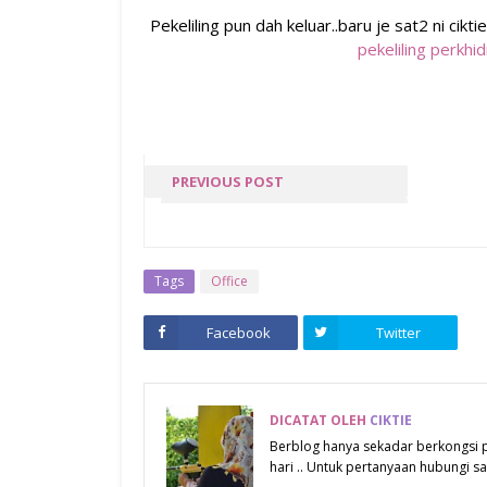
Pekeliling pun dah keluar..baru je sat2 ni cikt
pekeliling perkh
PREVIOUS POST
BIRTHDAY MY BRO
Tags
Office
Facebook
Twitter
DICATAT OLEH
CIKTIE
Berblog hanya sekadar berkongsi
hari .. Untuk pertanyaan hubungi