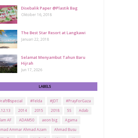
Disebalik Paper @Plastik Bag
Oktober 16, 2018
The Best Star Resort at Langkawi
Januari 22, 2018
Selamat Menyambut Tahun Baru
Hijrah
Jun 17, 2026
LABELS
raft®special
#Felda
#JDT
#PrayForGaza
.12.13
2014
2015
2018
5S
Adab
dam AF
ADAM50
aeon big
Agama
hmad Ammar Ahmad Azam
Ahmad Busu