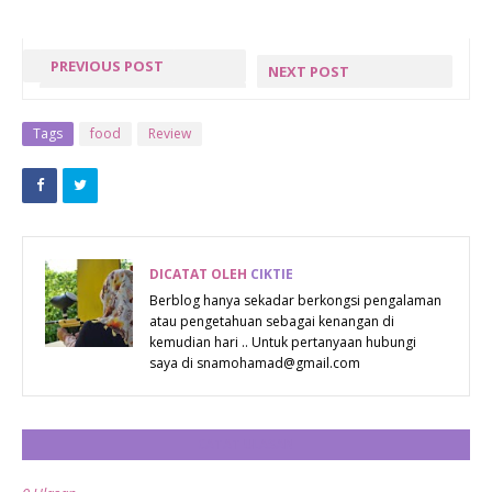
PREVIOUS POST
NEXT POST
SEGMEN 12
GIVEAWAY
JAM BLOGLIST
KAD RAYA
Tags
food
Review
#21
SYEEDA
MIALIANA.COM
SANIEY
DICATAT OLEH
CIKTIE
Berblog hanya sekadar berkongsi pengalaman
atau pengetahuan sebagai kenangan di
kemudian hari .. Untuk pertanyaan hubungi
saya di snamohamad@gmail.com
CATAT ULASAN