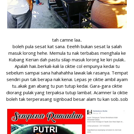
tah camne laa..
boleh pula sesat kat sana. Eeehh bukan sesat la salah
masuk lorong hehe. Memula tu nak terbabas menghala ke
Kubang Kerian dah pastu silap masuk lorong ke kiri pulak..
Apalah haii..berkali-kali la ciktie col empunya kedai tu
sebelum sampai sana hahahahha lawak lak rasanya. Tempat
sendiri pun tak berapa nak kenai. Lepas je ciktie ambil ayam
tu..akak gan abang tu pun tutup kedai. Gara-gara ciktie
diorang pulak yang terpaksa tutup lambat. Acamner la ciktie
boleh tak terperasang signboad besar alam tu kan sob..sob