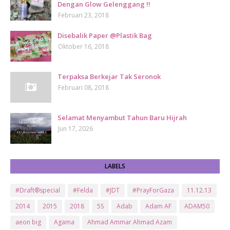
Dengan Glow Gelenggang !!
Februari 23, 2018
Disebalik Paper @Plastik Bag
Oktober 16, 2018
Terpaksa Berkejar Tak Seronok
Februari 08, 2018
Selamat Menyambut Tahun Baru Hijrah
Jun 17, 2026
LABELS
#Draft®special
#Felda
#JDT
#PrayForGaza
11.12.13
2014
2015
2018
5S
Adab
Adam AF
ADAM50
aeon big
Agama
Ahmad Ammar Ahmad Azam