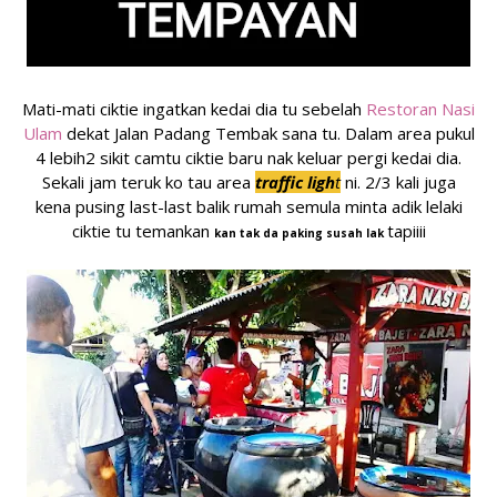
Mati-mati ciktie ingatkan kedai dia tu sebelah
Restoran Nasi
Ulam
dekat Jalan Padang Tembak sana tu. Dalam area pukul
4 lebih2 sikit camtu ciktie baru nak keluar pergi kedai dia.
Sekali jam teruk ko tau area
traffic ligh
t
ni. 2/3
kali juga
kena pusing last-last balik rumah semula minta adik lelaki
ciktie tu temankan
tapiiii
kan tak da paking susah lak