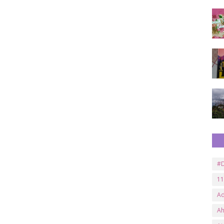
#D
11
A
A