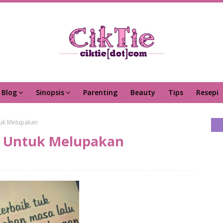
Blog
Sinopsis
Parenting
Beauty
Tips
Resepi
tuk Melupakan
ik Untuk Melupakan