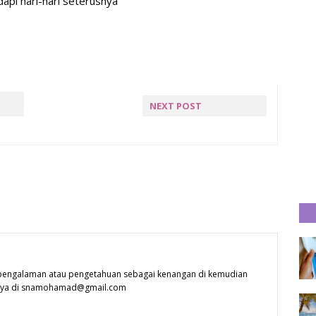
pi hari-hari seterusnya
NEXT POST
KE
NEXT POST »
N
 pengalaman atau pengetahuan sebagai kenangan di kemudian
 saya di snamohamad@gmail.com