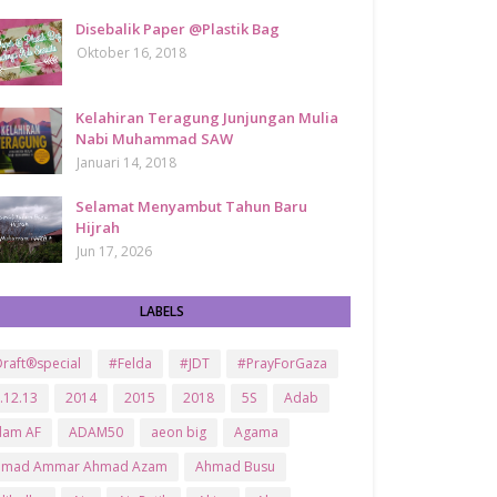
Disebalik Paper @Plastik Bag
Oktober 16, 2018
Kelahiran Teragung Junjungan Mulia
Nabi Muhammad SAW
Januari 14, 2018
Selamat Menyambut Tahun Baru
Hijrah
Jun 17, 2026
LABELS
raft®special
#Felda
#JDT
#PrayForGaza
.12.13
2014
2015
2018
5S
Adab
dam AF
ADAM50
aeon big
Agama
hmad Ammar Ahmad Azam
Ahmad Busu