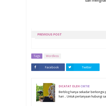
dan menghada
PREVIOUS POST
EVERYBODY MAKE MISTA
& EVERYBODY WILL LEAR
FROM THEIR MISTAKE
Tags
Wordless
Facebook
Twitter
DICATAT OLEH
CIKTIE
Berblog hanya sekadar berkongsi
hari .. Untuk pertanyaan hubungi