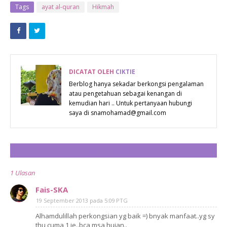
11 : NIAT
Tags
ayat al-quran
Hikmah
DICATAT OLEH
CIKTIE
Berblog hanya sekadar berkongsi pengalaman
atau pengetahuan sebagai kenangan di
kemudian hari .. Untuk pertanyaan hubungi
saya di snamohamad@gmail.com
CATAT ULASAN
1 Ulasan
Fais-SKA
19 September 2013 pada 5:09 PTG
Alhamdulillah perkongsian yg baik =) bnyak manfaat..yg sy
thu cuma 1 je..bca msa hujan..