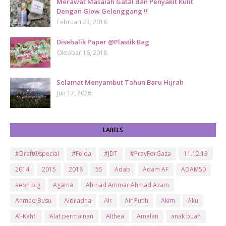
Merawat Masalah Gatal dan Penyakit Kulit
Dengan Glow Gelenggang !!
Februari 23, 2018
Disebalik Paper @Plastik Bag
Oktober 16, 2018
Selamat Menyambut Tahun Baru Hijrah
Jun 17, 2026
LABELS
#Draft®special
#Felda
#JDT
#PrayForGaza
11.12.13
2014
2015
2018
5S
Adab
Adam AF
ADAM50
aeon big
Agama
Ahmad Ammar Ahmad Azam
Ahmad Busu
Aidiladha
Air
Air Putih
Akim
Aku
Al-Kahfi
Alat permainan
Althea
Amalan
anak buah