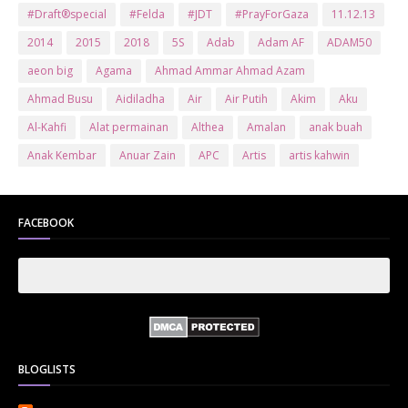
#Draft®special
#Felda
#JDT
#PrayForGaza
11.12.13
2014
2015
2018
5S
Adab
Adam AF
ADAM50
aeon big
Agama
Ahmad Ammar Ahmad Azam
Ahmad Busu
Aidiladha
Air
Air Putih
Akim
Aku
Al-Kahfi
Alat permainan
Althea
Amalan
anak buah
Anak Kembar
Anuar Zain
APC
Artis
artis kahwin
Artis kita
Astro
Aurat
ayam brand
Ayam Goreng
ayat al-quran
Baby
Bajet
Banglo Milik Bomoh
Banjir
FACEBOOK
Bantuan Prihatin Nasional
bantuan sara hidup
Bas
Bas Sekolah
Batman
Baung
Beauty
Bedak Arab
Bedak Arab Kokuryu
Bedak Tanaka
Belanja
Beli rumah
Benci Vs Cinta
Biodata
Blog
Bola
Bonus
Br1m
BR1M 2.0
bsh
Buat Duit
Budak Hilang
Bukit Jalil
BLOGLISTS
Buku
Bulan Islam
Bumi
Bunga
Bunga Raya