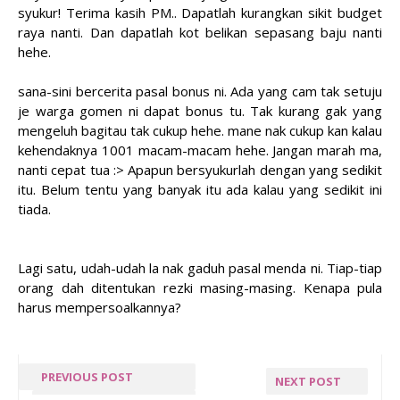
syukur! Terima kasih PM.. Dapatlah kurangkan sikit budget
raya nanti. Dan dapatlah kot belikan sepasang baju nanti
hehe.
sana-sini bercerita pasal bonus ni. Ada yang cam tak setuju
je warga gomen ni dapat bonus tu. Tak kurang gak yang
mengeluh bagitau tak cukup hehe. mane nak cukup kan kalau
kehendaknya 1001 macam-macam hehe. Jangan marah ma,
nanti cepat tua :> Apapun bersyukurlah dengan yang sedikit
itu. Belum tentu yang banyak itu ada kalau yang sedikit ini
tiada.
Lagi satu, udah-udah la nak gaduh pasal menda ni. Tiap-tiap
orang dah ditentukan rezki masing-masing. Kenapa pula
harus mempersoalkannya?
PREVIOUS POST
NEXT POST