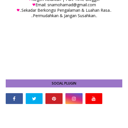
Email: snamohamad@gmail.com
..Sekadar Berkongsi Pengalaman & Luahan Rasa..
..Permudahkan & Jangan Susahkan..
SOCIAL PLUGIN