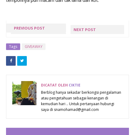
tempohnya pun macam dah tak lama dah kot.
PREVIOUS POST
NEXT POST
CABUTAN
NEELOFA
BERTUAH VITS
DAH
Tags
GIVEAWAY
KEMBALI LAGI
BERNIQAB !
DICATAT OLEH
CIKTIE
Berblog hanya sekadar berkongsi pengalaman
atau pengetahuan sebagai kenangan di
kemudian hari .. Untuk pertanyaan hubungi
saya di snamohamad@gmail.com
CATAT ULASAN