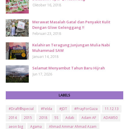
Oktober 16, 2018
Merawat Masalah Gatal dan Penyakit Kulit
Dengan Glow Gelenggang !!
Februari 23, 2018
Kelahiran Teragung Junjungan Mulia Nabi
Muhammad SAW
Januari 14, 2018
Selamat Menyambut Tahun Baru Hijrah
Jun 17, 2026
LABELS
#Draft®special
#Felda
#JDT
#PrayForGaza
11.12.13
2014
2015
2018
5S
Adab
Adam AF
ADAM50
aeon big
Agama
Ahmad Ammar Ahmad Azam