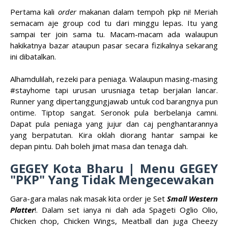
Pertama kali
order
makanan dalam tempoh pkp ni! Meriah
semacam aje group cod tu dari minggu lepas. Itu yang
sampai ter join sama tu. Macam-macam ada walaupun
hakikatnya bazar ataupun pasar secara fizikalnya sekarang
ini dibatalkan.
Alhamdulilah, rezeki para peniaga. Walaupun masing-masing
#stayhome tapi urusan urusniaga tetap berjalan lancar.
Runner yang dipertanggungjawab untuk cod barangnya pun
ontime. Tiptop sangat. Seronok pula berbelanja camni.
Dapat pula peniaga yang jujur dan caj penghantarannya
yang berpatutan. Kira oklah diorang hantar sampai ke
depan pintu. Dah boleh jimat masa dan tenaga dah.
GEGEY Kota Bharu | Menu GEGEY
"PKP" Yang Tidak Mengecewakan
Gara-gara malas nak masak kita order je Set
Small Western
Platter
!. Dalam set ianya ni dah ada Spageti Oglio Olio,
Chicken chop, Chicken Wings, Meatball dan juga Cheezy