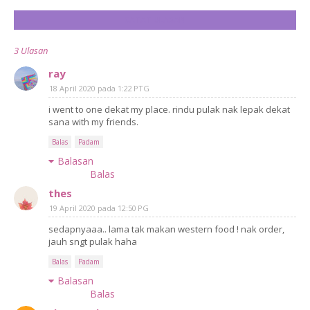
CATAT ULASAN
3 Ulasan
ray
18 April 2020 pada 1:22 PTG
i went to one dekat my place. rindu pulak nak lepak dekat
sana with my friends.
Balas
Padam
Balasan
Balas
thes
19 April 2020 pada 12:50 PG
sedapnyaaa.. lama tak makan western food ! nak order,
jauh sngt pulak haha
Balas
Padam
Balasan
Balas