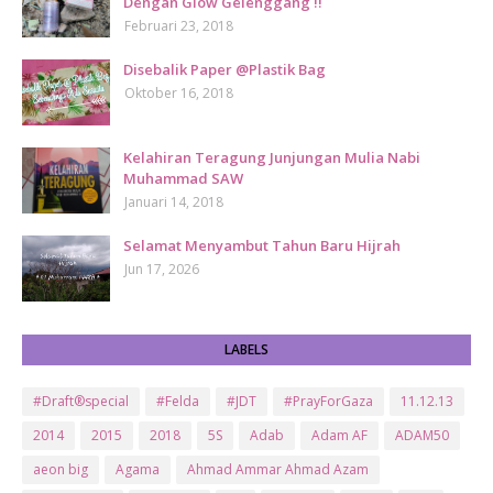
Dengan Glow Gelenggang !!
Februari 23, 2018
Disebalik Paper @Plastik Bag
Oktober 16, 2018
Kelahiran Teragung Junjungan Mulia Nabi
Muhammad SAW
Januari 14, 2018
Selamat Menyambut Tahun Baru Hijrah
Jun 17, 2026
LABELS
#Draft®special
#Felda
#JDT
#PrayForGaza
11.12.13
2014
2015
2018
5S
Adab
Adam AF
ADAM50
aeon big
Agama
Ahmad Ammar Ahmad Azam