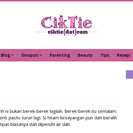
Blog
Sinopsis
Parenting
Beauty
Tips
Resepi
ehh ni bukan berek-berek lagilah. Berek-berek itu semalam.
henti pastu turun lagi. Si hitam kesayangan pun dah beralih
pat biasanya dah dipenuhi air dah.