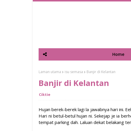
Home
Laman utama
isu semasa
Banjir di Kelantan
Banjir di Kelantan
Ciktie
Hujan berek-berek lagi la jawabnya hari ini. E
Hari ni betul-betul hujan ni. Sekejap je ia ber
tempat parking dah. Laluan dekat belakang tem