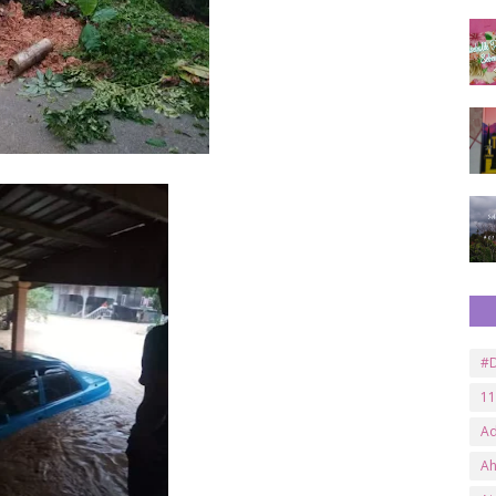
#D
11
A
A