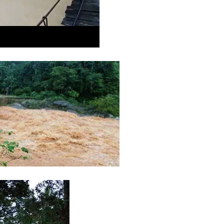
C
Da
d
De
Di
D
Du
Fa
Fe
Fi
Ga
Ge
Go
Ha