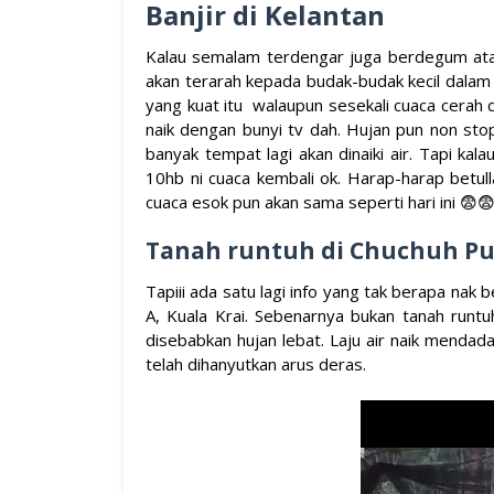
Banjir di Kelantan
Kalau semalam terdengar juga berdegum atap 
akan terarah kepada budak-budak kecil dalam
yang kuat itu walaupun sesekali cuaca cerah da
naik dengan bunyi tv dah. Hujan pun non sto
banyak tempat lagi akan dinaiki air. Tapi kala
10hb ni cuaca kembali ok. Harap-harap betul
cuaca esok pun akan sama seperti hari ini 😨
Tanah runtuh di Chuchuh Put
Tapiii ada satu lagi info yang tak berapa nak 
A, Kuala Krai. Sebenarnya bukan tanah runtu
disebabkan hujan lebat. Laju air naik menda
telah dihanyutkan arus deras.