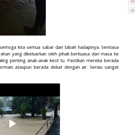
Ai
Al
an
Ar
ay
 semoga kita semua sabar dan tabah hadapinya. Sentiasa
B
rahan yang dikeluarkan oleh pihak berkuasa dari masa ke
Ba
ing penting anak-anak kecil tu. Pastikan mereka berada
ermain ataupun berada dekat dengan air. Seriau sangat
Ba
Be
Be
Bl
bs
Bu
Bu
C