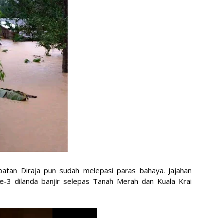
Ha
He
Hi
Ho
Ic
in
is
Ja
Ja
Jo
Ju
Ju
batan Diraja pun sudah melepasi paras bahaya. Jajahan
ke-3 dilanda banjir selepas Tanah Merah dan Kuala Krai
ka
Ka
Ka