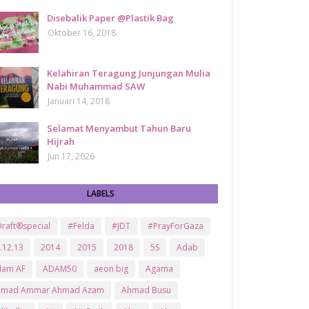
Disebalik Paper @Plastik Bag
Oktober 16, 2018
Kelahiran Teragung Junjungan Mulia
Nabi Muhammad SAW
Januari 14, 2018
Selamat Menyambut Tahun Baru
Hijrah
Jun 17, 2026
LABELS
raft®special
#Felda
#JDT
#PrayForGaza
.12.13
2014
2015
2018
5S
Adab
dam AF
ADAM50
aeon big
Agama
hmad Ammar Ahmad Azam
Ahmad Busu