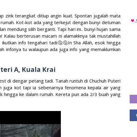
zink terangkat ditiup angin kuat. Spontan jugalah mata
.
 rumah. Kot-kot ada yang terkejut dengan bunyi detuman
n mendung silih berganti. Tapi hari ini.. bunyi hujan sama
p! Kalau berterusan macam ni alamakknya tak mustahillah
u ikutkan info tengahari tadi🤔🤔In Sha Allah, esok hingga
lah infonya tu walaupun ada juga info yang memaklumkan

eri A, Kuala Krai
best di dengar petang tadi. Tanah runtuh di Chuchuh Puteri
h juga kot tapi ia sebenarnya fenomena kepala air yang
dak hingga ke dalam rumah. Kereta pun ada 2/3 buah yang