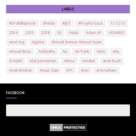
LABELS
#Draft®special
#Felda
#JDT
#PrayForGaza
11.12.13
2014
2015
2018
5S
Adab
Adam AF
ADAM50
aeon big
Agama
Ahmad Ammar Ahmad Azam
Ahmad Busu
Aidiladha
Air
Air Putih
Akim
Aku
Al-Kahfi
Alat permainan
Althea
Amalan
anak buah
Anak Kembar
Anuar Zain
APC
Artis
artis kahwin
Artis kita
Astro
Aurat
ayam brand
Ayam Goreng
ayat al-quran
Baby
Bajet
Banglo Milik Bomoh
Banjir
FACEBOOK
Bantuan Prihatin Nasional
bantuan sara hidup
Bas
Bas Sekolah
Batman
Baung
Beauty
Bedak Arab
Bedak Arab Kokuryu
Bedak Tanaka
Belanja
Beli rumah
Benci Vs Cinta
Biodata
Blog
Bola
Bonus
Br1m