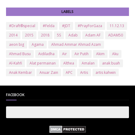
LABELS
#Draft®special
#Felda
#JDT
#PrayForGaza
11.12.13
2014
2015
2018
5S
Adab
Adam AF
ADAM50
aeon big
Agama
Ahmad Ammar Ahmad Azam
Ahmad Busu
Aidiladha
Air
Air Putih
Akim
Aku
Al-Kahfi
Alat permainan
Althea
Amalan
anak buah
Anak Kembar
Anuar Zain
APC
Artis
artis kahwin
Artis kita
Astro
Aurat
ayam brand
Ayam Goreng
ayat al-quran
Baby
Bajet
Banglo Milik Bomoh
Banjir
FACEBOOK
Bantuan Prihatin Nasional
bantuan sara hidup
Bas
Bas Sekolah
Batman
Baung
Beauty
Bedak Arab
Bedak Arab Kokuryu
Bedak Tanaka
Belanja
Beli rumah
Benci Vs Cinta
Biodata
Blog
Bola
Bonus
Br1m