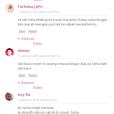
Farhana Jafri
1 Oktober 2019 pada 12:33 PTG
eii tak suka lelaki jenis kasar macamni. Kalau suka tengok
bini marah merajuk pun tak ke rabak mental bini tu
Balas
Padam
Balasan
Balas
Aiman
1 Oktober 2019 pada 10:34 PTG
last baca novel ni rasanya masa belajar dulu la. lama dah
tak baca
Balas
Padam
Balasan
Balas
ezy.fia
2 Oktober 2019 pada 8:47 PG
jln cerita nmpk menarik..
tp skrg dh xde ms sgt nk bc novel.. huhu