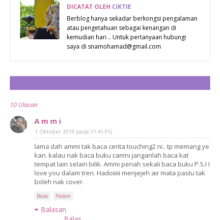
DICATAT OLEH
CIKTIE
Berblog hanya sekadar berkongsi pengalaman
atau pengetahuan sebagai kenangan di
kemudian hari .. Untuk pertanyaan hubungi
saya di snamohamad@gmail.com
CATAT ULASAN
10 Ulasan
A m m i
1 Oktober 2019 pada 11:41 PG
lama dah ammi tak baca cerita touching2 ni.. tp memang ye
kan. kalau nak baca buku camni janganlah baca kat
tempat lain selain bilik. Ammi penah sekali baca buku P.S.I I
love you dalam tren. Hadoiiiii menjejeh air mata pastu tak
boleh nak cover.
Balas
Padam
Balasan
Balas