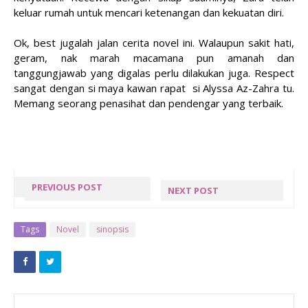
keluar rumah untuk mencari ketenangan dan kekuatan diri.
Ok, best jugalah jalan cerita novel ini. Walaupun sakit hati,
geram, nak marah macamana pun amanah dan
tanggungjawab yang digalas perlu dilakukan juga. Respect
sangat dengan si maya kawan rapat si Alyssa Az-Zahra tu.
Memang seorang penasihat dan pendengar yang terbaik.
PREVIOUS POST
NEXT POST
BACAAN
MIHUN SUP
SELAWAT
SPECIAL
Tags
Novel
sinopsis
DALAM RUMI
BANDUNG
CINCAU !