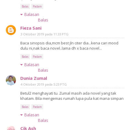
Balas
Padam
Balasan
Balas
Fieza Sani
3 Oktober 2019 pada 11:33 PTG
Baca sinopsis dia,mcm best jln citer dia...kena cari mood
dulu ni,nak baca novel..lama dh x baca novel...
Balas
Padam
Balasan
Balas
Dunia Zumal
4 Oktober 2019 pada 5:23 PTG
Betul2 menghayati tu. Zumal masih ada novel yang tak
khatam. Bila mengemas rumah lupa pula kat mana simpan
Balas
Padam
Balasan
Balas
Cik Ash