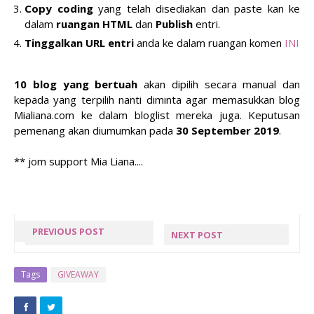
Copy coding
yang telah disediakan dan paste kan ke
dalam
ruangan HTML
dan
Publish
entri.
Tinggalkan URL entri
anda ke dalam ruangan komen
INI
10 blog yang bertuah
akan dipilih secara manual dan
kepada yang terpilih nanti diminta agar memasukkan blog
Mialiana.com ke dalam bloglist mereka juga. Keputusan
pemenang akan diumumkan pada
30 September 2019
.
** jom support Mia Liana....
PREVIOUS POST
NEXT POST
PREGO SOS
ADA APA
PASTA
DENGAN 16
Tags
GIVEAWAY
TERBAHARU |
SEPTEMBER