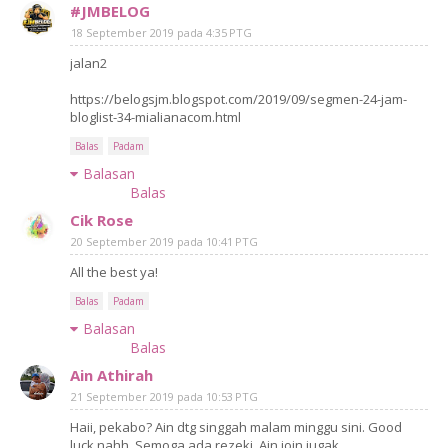
#JMBELOG
18 September 2019 pada 4:35 PTG
jalan2
https://belogsjm.blogspot.com/2019/09/segmen-24-jam-
bloglist-34-mialianacom.html
Balas
Padam
Balasan
Balas
Cik Rose
20 September 2019 pada 10:41 PTG
All the best ya!
Balas
Padam
Balasan
Balas
Ain Athirah
21 September 2019 pada 10:53 PTG
Haii, pekabo? Ain dtg singgah malam minggu sini. Good
luck nahh. Semoga ada rezeki. Ain join jugak