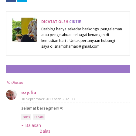
PREGO MAC &
SETIAP
CHEESE PASTA
TAHUN
SAUCE
DICATAT OLEH
CIKTIE
Berblog hanya sekadar berkongsi pengalaman
atau pengetahuan sebagai kenangan di
kemudian hari .. Untuk pertanyaan hubungi
saya di snamohamad@gmail.com
CATAT ULASAN
10 Ulasan
ezy.fia
18 September 2019 pada 2:32 PTG
selamat bersegmen! =)
Balas
Padam
Balasan
Balas