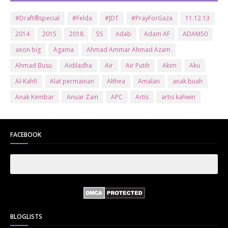
#Draft®special
#Felda
#JDT
#PrayForGaza
11.12.13
2014
2015
2018
5S
Adab
Adam AF
ADAM50
aeon big
Agama
Ahmad Ammar Ahmad Azam
Ahmad Busu
Aidiladha
Air
Air Putih
Akim
Aku
Al-Kahfi
Alat permainan
Althea
Amalan
anak buah
Anak Kembar
Anuar Zain
APC
Artis
artis kahwin
Artis kita
Astro
Aurat
ayam brand
Ayam Goreng
ayat al-quran
Baby
Bajet
Banglo Milik Bomoh
Banjir
FACEBOOK
Bantuan Prihatin Nasional
bantuan sara hidup
Bas
Bas Sekolah
Batman
Baung
Beauty
Bedak Arab
Bedak Arab Kokuryu
Bedak Tanaka
Belanja
Beli rumah
Benci Vs Cinta
Biodata
Blog
Bola
Bonus
Br1m
BR1M 2.0
bsh
Buat Duit
Budak Hilang
Bukit Jalil
BLOGLISTS
Buku
Bulan Islam
Bumi
Bunga
Bunga Raya