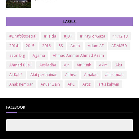
LABELS
#Draft®special
#Felda
#JDT
#PrayForGaza
11.12.13
2014
2015
2018
5S
Adab
Adam AF
ADAM50
aeon big
Agama
Ahmad Ammar Ahmad Azam
Ahmad Busu
Aidiladha
Air
Air Putih
Akim
Aku
Al-Kahfi
Alat permainan
Althea
Amalan
anak buah
Anak Kembar
Anuar Zain
APC
Artis
artis kahwin
Artis kita
Astro
Aurat
ayam brand
Ayam Goreng
ayat al-quran
Baby
Bajet
Banglo Milik Bomoh
Banjir
FACEBOOK
Bantuan Prihatin Nasional
bantuan sara hidup
Bas
Bas Sekolah
Batman
Baung
Beauty
Bedak Arab
Bedak Arab Kokuryu
Bedak Tanaka
Belanja
Beli rumah