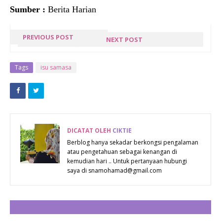
Sumber :
Berita Harian
PREVIOUS POST
NEXT POST
13 DISEMBER
13 DISEMBER
CUTI
DIISYTIHARKAN
Tags
isu samasa
PERISTIWA
CUTI
DICATAT OLEH
CIKTIE
Berblog hanya sekadar berkongsi pengalaman
atau pengetahuan sebagai kenangan di
kemudian hari .. Untuk pertanyaan hubungi
saya di snamohamad@gmail.com
CATAT ULASAN