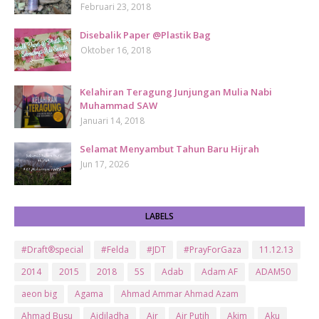
Februari 23, 2018
Disebalik Paper @Plastik Bag
Oktober 16, 2018
Kelahiran Teragung Junjungan Mulia Nabi
Muhammad SAW
Januari 14, 2018
Selamat Menyambut Tahun Baru Hijrah
Jun 17, 2026
LABELS
#Draft®special
#Felda
#JDT
#PrayForGaza
11.12.13
2014
2015
2018
5S
Adab
Adam AF
ADAM50
aeon big
Agama
Ahmad Ammar Ahmad Azam
Ahmad Busu
Aidiladha
Air
Air Putih
Akim
Aku