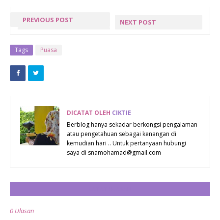
PREVIOUS POST
NEXT POST
GIVEAWAY
TAKLIMAT DI
FRIDGE
PANGKALAN
Tags
Puasa
MAGNET
UDARA
LOMBOK BY
GONG
MIALIANA.COM
KEDAK
DICATAT OLEH
CIKTIE
Berblog hanya sekadar berkongsi pengalaman
atau pengetahuan sebagai kenangan di
kemudian hari .. Untuk pertanyaan hubungi
saya di snamohamad@gmail.com
CATAT ULASAN
0 Ulasan