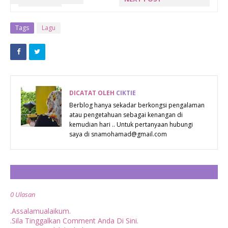
SESAT
KALAU DAH
RAMAI
Tags
Lagu
LELAKI
LEPAK KAT
SITU
DICATAT OLEH
CIKTIE
Berblog hanya sekadar berkongsi pengalaman
atau pengetahuan sebagai kenangan di
kemudian hari .. Untuk pertanyaan hubungi
saya di snamohamad@gmail.com
CATAT ULASAN
0 Ulasan
.Assalamualaikum.
.Sila Tinggalkan Comment Anda Di Sini.