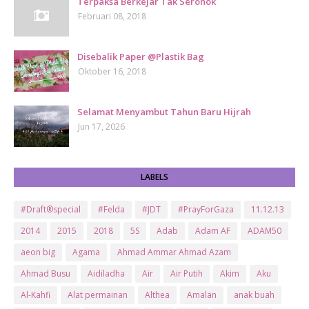
Terpaksa Berkejar Tak Seronok
Februari 08, 2018
Disebalik Paper @Plastik Bag
Oktober 16, 2018
Selamat Menyambut Tahun Baru Hijrah
Jun 17, 2026
LABELS
#Draft®special
#Felda
#JDT
#PrayForGaza
11.12.13
2014
2015
2018
5S
Adab
Adam AF
ADAM50
aeon big
Agama
Ahmad Ammar Ahmad Azam
Ahmad Busu
Aidiladha
Air
Air Putih
Akim
Aku
Al-Kahfi
Alat permainan
Althea
Amalan
anak buah