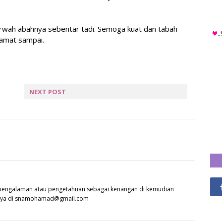
 arwah abahnya sebentar tadi. Semoga kuat dan tabah
.
lamat sampai.
NEXT POST
PESANAN BILA DATANG
BERAYA
 pengalaman atau pengetahuan sebagai kenangan di kemudian
 saya di snamohamad@gmail.com