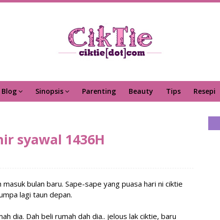
Blog
Sinopsis
Parenting
Beauty
Tips
Resepi
hir syawal 1436H
dh masuk bulan baru. Sape-sape yang puasa hari ni ciktie
jumpa lagi taun depan.
mah dia. Dah beli rumah dah dia.. jelous lak ciktie, baru