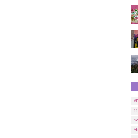
#D
11
A
A