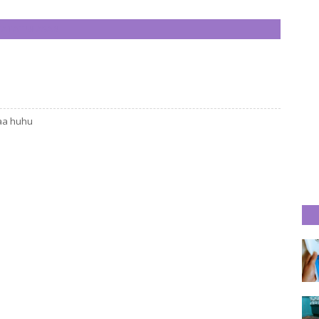
CATAT ULASAN
aa huhu