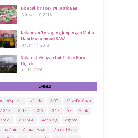
Disebalik Paper @Plastik Bag
Oktober 16, 2018
Kelahiran Teragung Junjungan Mulia
Nabi Muhammad SAW
Januari 14, 2018
Selamat Menyambut Tahun Baru
Hijrah
Jun 17, 2026
LABELS
raft®special
#Felda
#JDT
#PrayForGaza
.12.13
2014
2015
2018
5S
Adab
dam AF
ADAM50
aeon big
Agama
hmad Ammar Ahmad Azam
Ahmad Busu