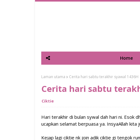
Home
Laman utama
Cerita hari sabtu terakhir syawal 1436H
Cerita hari sabtu terak
Ciktie
Hari terakhir di bulan sywal dah hari ni. Esok 
ucapkan selamat berpuasa ya. InsyaAllah kita 
Kejap lagi ciktie nk join adik ciktie gi tengok ru